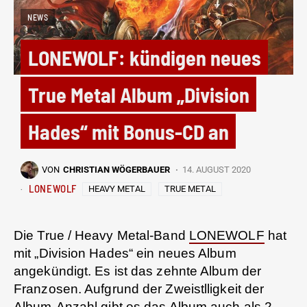
NEWS
LONEWOLF: kündigen neues
True Metal Album „Division
Hades“ mit Bonus-CD an
VON
CHRISTIAN WÖGERBAUER
14. AUGUST 2020
LONEWOLF
HEAVY METAL
TRUE METAL
Die True / Heavy Metal-Band
LONEWOLF
hat
mit „Division Hades“ ein neues Album
angekündigt. Es ist das zehnte Album der
Franzosen. Aufgrund der Zweistlligkeit der
Album-Anzahl gibt es das Album auch als 2