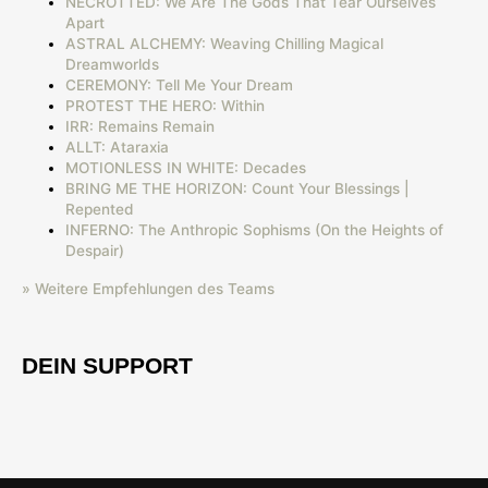
NECROTTED: We Are The Gods That Tear Ourselves
Apart
ASTRAL ALCHEMY: Weaving Chilling Magical
Dreamworlds
CEREMONY: Tell Me Your Dream
PROTEST THE HERO: Within
IRR: Remains Remain
ALLT: Ataraxia
MOTIONLESS IN WHITE: Decades
BRING ME THE HORIZON: Count Your Blessings |
Repented
INFERNO: The Anthropic Sophisms (On the Heights of
Despair)
» Weitere Empfehlungen des Teams
DEIN SUPPORT