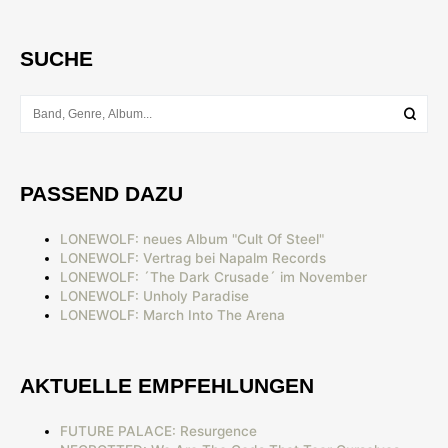
SUCHE
PASSEND DAZU
LONEWOLF: neues Album "Cult Of Steel"
LONEWOLF: Vertrag bei Napalm Records
LONEWOLF: ´The Dark Crusade´ im November
LONEWOLF: Unholy Paradise
LONEWOLF: March Into The Arena
AKTUELLE EMPFEHLUNGEN
FUTURE PALACE: Resurgence