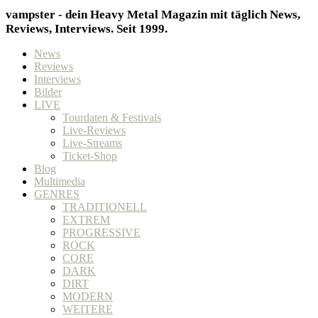
vampster - dein Heavy Metal Magazin mit täglich News,
Reviews, Interviews. Seit 1999.
News
Reviews
Interviews
Bilder
LIVE
Tourdaten & Festivals
Live-Reviews
Live-Streams
Ticket-Shop
Blog
Multimedia
GENRES
TRADITIONELL
EXTREM
PROGRESSIVE
ROCK
CORE
DARK
DIRT
MODERN
WEITERE