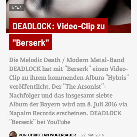
NEWS
DEADLOCK: Video-Clip zu
"Berserk"
Die Melodic Death / Modern Metal-Band
DEADLOCK hat mit "Berserk" einen Video-
Clip zu ihrem kommenden Album "Hybris"
veröffentlicht. Der "The Arsonist"-
Nachfolger und das insgesamt siebte
Album der Bayern wird am 8. Juli 2016 via
Napalm Records erscheinen. DEADLOCK
"Berserk" bei YouTube
VON
CHRISTIAN WÖGERBAUER
22. MAI 2016