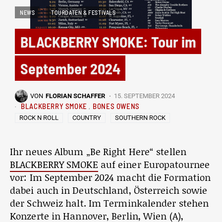
NEWS
TOURDATEN & FESTIVALS
BLACKBERRY SMOKE: Tour im
September 2024
VON
FLORIAN SCHAFFER
15. SEPTEMBER 2024
BLACKBERRY SMOKE
BONES OWENS
ROCK N ROLL
COUNTRY
SOUTHERN ROCK
Ihr neues Album „Be Right Here“ stellen
BLACKBERRY SMOKE
auf einer Europatournee
vor: Im September 2024 macht die Formation
dabei auch in Deutschland, Österreich sowie
der Schweiz halt. Im Terminkalender stehen
Konzerte in Hannover, Berlin, Wien (A),