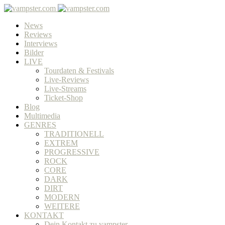
News
Reviews
Interviews
Bilder
LIVE
Tourdaten & Festivals
Live-Reviews
Live-Streams
Ticket-Shop
Blog
Multimedia
GENRES
TRADITIONELL
EXTREM
PROGRESSIVE
ROCK
CORE
DARK
DIRT
MODERN
WEITERE
KONTAKT
Dein Kontakt zu vampster