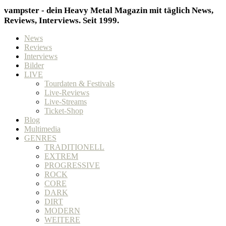
vampster - dein Heavy Metal Magazin mit täglich News,
Reviews, Interviews. Seit 1999.
News
Reviews
Interviews
Bilder
LIVE
Tourdaten & Festivals
Live-Reviews
Live-Streams
Ticket-Shop
Blog
Multimedia
GENRES
TRADITIONELL
EXTREM
PROGRESSIVE
ROCK
CORE
DARK
DIRT
MODERN
WEITERE