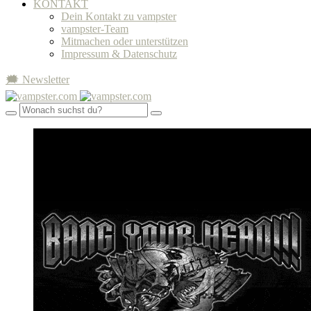
KONTAKT
Dein Kontakt zu vampster
vampster-Team
Mitmachen oder unterstützen
Impressum & Datenschutz
🗯 Newsletter