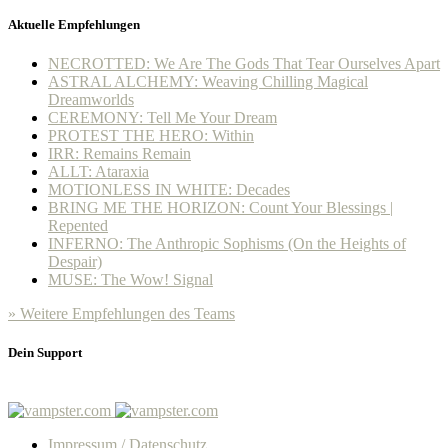
Aktuelle Empfehlungen
NECROTTED: We Are The Gods That Tear Ourselves Apart
ASTRAL ALCHEMY: Weaving Chilling Magical
Dreamworlds
CEREMONY: Tell Me Your Dream
PROTEST THE HERO: Within
IRR: Remains Remain
ALLT: Ataraxia
MOTIONLESS IN WHITE: Decades
BRING ME THE HORIZON: Count Your Blessings |
Repented
INFERNO: The Anthropic Sophisms (On the Heights of
Despair)
MUSE: The Wow! Signal
» Weitere Empfehlungen des Teams
Dein Support
Impressum / Datenschutz