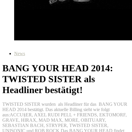
News
BANG YOUR HEAD 2014:
TWISTED SISTER als
Headliner bestätigt!
TWISTED SISTER wurden als Headliner für das BANG YOUR
HEAD 2014 bestätigt. Das aktuelle Billing sieht wie folgt
aus:ACCU§ER, AXEL RUDI PELL + FRIENDS, EKTOMORF,
GRAVE, HIRAX, MAD MAX, MORE, OBITUARY,
SEBASTIAN BACH, STRYPER, TWISTED SISTER,
UNISONIC und ROB ROCK Das BANG YOUR HEAD findet