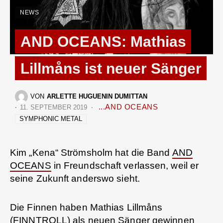
NEWS
AND OCEANS: Mathias
Lillmåns ist neuer Sänger
VON
ARLETTE HUGUENIN DUMITTAN
...AND OCEANS
11. SEPTEMBER 2019
SYMPHONIC METAL
Kim „Kena“ Strömsholm hat die Band
AND
OCEANS
in Freundschaft verlassen, weil er
seine Zukunft anderswo sieht.
Die Finnen haben Mathias Lillmåns
(
FINNTROLL
) als neuen Sänger gewinnen