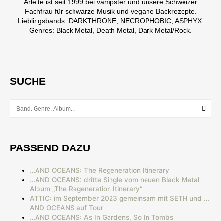
Arlette ist seit 1999 bei vampster und unsere Schweizer
Fachfrau für schwarze Musik und vegane Backrezepte.
Lieblingsbands: DARKTHRONE, NECROPHOBIC, ASPHYX.
Genres: Black Metal, Death Metal, Dark Metal/Rock.
SUCHE
PASSEND DAZU
…AND OCEANS: The Regeneration Itinerary
…AND OCEANS: dritte Single vom neuen Black Metal
Album „The Regeneration Itinerary“
ATTIC: im September 2023 gemeinsam mit SETH und …
AND OCEANS auf Tour
…AND OCEANS: As In Gardens, So In Tombs