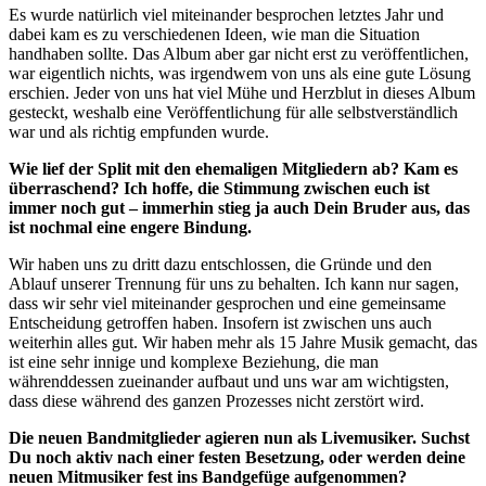
Es wurde natürlich viel miteinander besprochen letztes Jahr und
dabei kam es zu verschiedenen Ideen, wie man die Situation
handhaben sollte. Das Album aber gar nicht erst zu veröffentlichen,
war eigentlich nichts, was irgendwem von uns als eine gute Lösung
erschien. Jeder von uns hat viel Mühe und Herzblut in dieses Album
gesteckt, weshalb eine Veröffentlichung für alle selbstverständlich
war und als richtig empfunden wurde.
Wie lief der Split mit den ehemaligen Mitgliedern ab? Kam es
überraschend? Ich hoffe, die Stimmung zwischen euch ist
immer noch gut – immerhin stieg ja auch Dein Bruder aus, das
ist nochmal eine engere Bindung.
Wir haben uns zu dritt dazu entschlossen, die Gründe und den
Ablauf unserer Trennung für uns zu behalten. Ich kann nur sagen,
dass wir sehr viel miteinander gesprochen und eine gemeinsame
Entscheidung getroffen haben. Insofern ist zwischen uns auch
weiterhin alles gut. Wir haben mehr als 15 Jahre Musik gemacht, das
ist eine sehr innige und komplexe Beziehung, die man
währenddessen zueinander aufbaut und uns war am wichtigsten,
dass diese während des ganzen Prozesses nicht zerstört wird.
Die neuen Bandmitglieder agieren nun als Livemusiker. Suchst
Du noch aktiv nach einer festen Besetzung, oder werden deine
neuen Mitmusiker fest ins Bandgefüge aufgenommen?