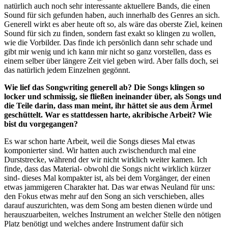
natürlich auch noch sehr interessante aktuellere Bands, die einen
Sound für sich gefunden haben, auch innerhalb des Genres an sich.
Generell wirkt es aber heute oft so, als wäre das oberste Ziel, keinen
Sound für sich zu finden, sondern fast exakt so klingen zu wollen,
wie die Vorbilder. Das finde ich persönlich dann sehr schade und
gibt mir wenig und ich kann mir nicht so ganz vorstellen, dass es
einem selber über längere Zeit viel geben wird. Aber falls doch, sei
das natürlich jedem Einzelnen gegönnt.
Wie lief das Songwriting generell ab? Die Songs klingen so
locker und schmissig, sie fließen ineinander über, als Songs und
die Teile darin, dass man meint, ihr hättet sie aus dem Ärmel
geschüttelt. War es stattdessen harte, akribische Arbeit? Wie
bist du vorgegangen?
Es war schon harte Arbeit, weil die Songs dieses Mal etwas
komponierter sind. Wir hatten auch zwischendurch mal eine
Durststrecke, während der wir nicht wirklich weiter kamen. Ich
finde, dass das Material- obwohl die Songs nicht wirklich kürzer
sind- dieses Mal kompakter ist, als bei dem Vorgänger, der einen
etwas jammigeren Charakter hat. Das war etwas Neuland für uns:
den Fokus etwas mehr auf den Song an sich verschieben, alles
darauf auszurichten, was dem Song am besten dienen würde und
herauszuarbeiten, welches Instrument an welcher Stelle den nötigen
Platz benötigt und welches andere Instrument dafür sich