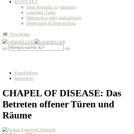
KONTAKT
Dein Kontakt zu vampster
vampster-Team
Mitmachen oder unterstützen
Impressum & Datenschutz
🗯 Newsletter
Empfehlung
Interviews
CHAPEL OF DISEASE: Das
Betreten offener Türen und
Räume
von
Christoph