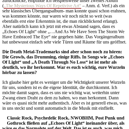
zurückblicke, empfinde ich beispielsweise unser zweites Album
(
„The Mysterious Ways Of Repetivive Art“
– Anm. d. Verf.) als ein
sehr klassisches Übergangsalbum- man konnte quasi schon erahnen,
was kommen könnte, nur waren wir noch nicht so weit (was
ebenfalls erst eine Erkenntnis ist, die man rückblickend erlangt).
Aber natürlich kann ich jetzt mit etwas Abstand sagen, dass es
„Echoes Of Light“ ohne „…And As We Have Seen The Storm We
Have Embraced The Eye“ nie gegeben hätte. Das Vorgängeralbum
hat unbewusst einfach sehr viele Türen und Räume für uns geöffnet.
Die Death Metal-Trademarks sind aber schon noch zu hören:
Die Growls, das Drumming, einige Riffs. In Songs wie „Echoes
Of Light“ und „A Death Through No Loss“ ist ist mehr als
deutlich, wo ihr herkommt. War es euch wichtig, eure Wurzeln
hörbar zu lassen?
Ich glaube hier geht es weniger um die Wichtigkeit unserer Wurzeln
für uns, sondern ist es die eigene Identität, die durchkommt. Ich
möchte damit sagen, dass es uns nie wichtig war, weiterhin unter
Zwang einen Draht zu dem zu halten, wo man herkommt. Dann
wäre es quasi nicht mehr authentisch. Aber es ist generell etwas, was
in uns steckt und somit automatisch in die Musik mit einfließt.
Classic Rock, Psychedelic Rock, NWOBHM, Post Punk und
Gothrock fließen auf „Echoes Of Light“ ineinander über, als
wäre es das Normalste auf der Welt. Das ist es auch, was mich