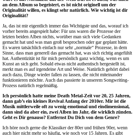
an dem Album so begeistert, es ist nicht originell um der
Originalität willen, es klingt sehr natürlich. Wie wichtig ist dir
Originalität?
Ja, das ist mir eigentlich immer das Wichtigste und das, worauf ich
vorher bereits angespielt habe: Für uns waren die Prozesse der
letzten beiden Alben nichts, worüber man sich viele Gedanken
gemacht hat und was man groß besprochen oder gar geplant hätte.
Es waren tatsächlich einfach nur sehr „normale“ Prozesse, in dem
Sinne, dass man generell das gemacht hat, was sich richtig angefühlt
hat. Authentizität ist für mich persönlich ganz wichtig, wenn es um
Kunst an sich geht. Sobald etwas nicht authentisch hergestellt ist,
merkt man es auf irgendeine Art und Weise. Natürlich gehört dabei
auch dazu, Dinge wieder fallen zu lassen, die nicht miteinander
funktionieren möchte. Auch das passierte in unserem Songwriting-
Prozess natürlich regelmäßig.
Ich persönlich hatte meine Death Metal-Zeit vor 20, 25 Jahren,
dann gab’s ein kleines Revival Anfang der 2010er. Mir ist die
Musik mittlerweile oft zu wenig emotional und eindimensional,
dann sind da aber ein, zwei Alben im Jahr, die wirklich zünden.
Geht es Dir genauso? Entfernst Du Dich von dem Genre?
Ich höre noch gerne die Klassiker der 80er und frühen 90er, wenn
auch hier nicht mehr so häufig, wie noch vor 15 Jahren. Es gibt