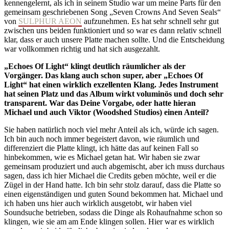
kennengelernt, als ich in seinem Studio war um meine Parts für den
gemeinsam geschriebenen Song „Seven Crowns And Seven Seals“
von
SULPHUR AEON
aufzunehmen. Es hat sehr schnell sehr gut
zwischen uns beiden funktioniert und so war es dann relativ schnell
klar, dass er auch unsere Platte machen sollte. Und die Entscheidung
war vollkommen richtig und hat sich ausgezahlt.
„Echoes Of Light“ klingt deutlich räumlicher als der
Vorgänger. Das klang auch schon super, aber „Echoes Of
Light“ hat einen wirklich exzellenten Klang. Jedes Instrument
hat seinen Platz und das Album wirkt voluminös und doch sehr
transparent. War das Deine Vorgabe, oder hatte hieran
Michael und auch Viktor (Woodshed Studios) einen Anteil?
Sie haben natürlich noch viel mehr Anteil als ich, würde ich sagen.
Ich bin auch noch immer begeistert davon, wie räumlich und
differenziert die Platte klingt, ich hätte das auf keinen Fall so
hinbekommen, wie es Michael getan hat. Wir haben sie zwar
gemeinsam produziert und auch abgemischt, aber ich muss durchaus
sagen, dass ich hier Michael die Credits geben möchte, weil er die
Zügel in der Hand hatte. Ich bin sehr stolz darauf, dass die Platte so
einen eigenständigen und guten Sound bekommen hat. Michael und
ich haben uns hier auch wirklich ausgetobt, wir haben viel
Soundsuche betrieben, sodass die Dinge als Rohaufnahme schon so
klingen, wie sie am am Ende klingen sollen. Hier war es wirklich