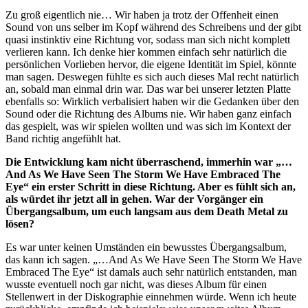
Zu groß eigentlich nie… Wir haben ja trotz der Offenheit einen
Sound von uns selber im Kopf während des Schreibens und der gibt
quasi instinktiv eine Richtung vor, sodass man sich nicht komplett
verlieren kann. Ich denke hier kommen einfach sehr natürlich die
persönlichen Vorlieben hervor, die eigene Identität im Spiel, könnte
man sagen. Deswegen fühlte es sich auch dieses Mal recht natürlich
an, sobald man einmal drin war. Das war bei unserer letzten Platte
ebenfalls so: Wirklich verbalisiert haben wir die Gedanken über den
Sound oder die Richtung des Albums nie. Wir haben ganz einfach
das gespielt, was wir spielen wollten und was sich im Kontext der
Band richtig angefühlt hat.
Die Entwicklung kam nicht überraschend, immerhin war „…
And As We Have Seen The Storm We Have Embraced The
Eye“ ein erster Schritt in diese Richtung. Aber es fühlt sich an,
als würdet ihr jetzt all in gehen. War der Vorgänger ein
Übergangsalbum, um euch langsam aus dem Death Metal zu
lösen?
Es war unter keinen Umständen ein bewusstes Übergangsalbum,
das kann ich sagen. „…And As We Have Seen The Storm We Have
Embraced The Eye“ ist damals auch sehr natürlich entstanden, man
wusste eventuell noch gar nicht, was dieses Album für einen
Stellenwert in der Diskographie einnehmen würde. Wenn ich heute