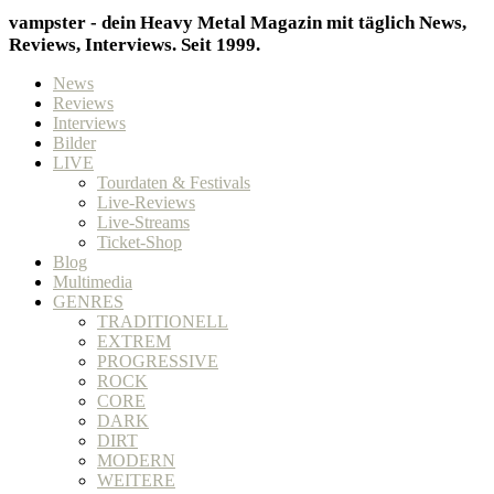
vampster - dein Heavy Metal Magazin mit täglich News,
Reviews, Interviews. Seit 1999.
News
Reviews
Interviews
Bilder
LIVE
Tourdaten & Festivals
Live-Reviews
Live-Streams
Ticket-Shop
Blog
Multimedia
GENRES
TRADITIONELL
EXTREM
PROGRESSIVE
ROCK
CORE
DARK
DIRT
MODERN
WEITERE