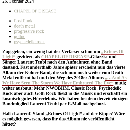
26. Februar 2024
CHAPEL OF DISEASE
Post Punk
death metal
progressive rock
gothic
psychedelic rock
Zugegeben, ein wenig hat der Verfasser schon um
„Echoes Of
Light“
gezittert, als
CHAPEL OF DISEASE
-Gitarrist und
Sänger Laurent Teubl nach den Aufnahmen ohne Band
dastand. Fast anderthalb Jahre später erscheint nun das vierte
Album der Kölner Band, die sich nun noch weiter vom Death
Metal entfernt hat und den Weg des 2018er Albums
„…And As
We Have Seen The Storm We Have Embraced The Eye“
mutig
weiter ausbaut: Mehr NWOBHM, Classic Rock, Psychedelic
Rock aber auch Goth Rock fließt in die Musik und erschafft ein
kosmisch gutes Hörerlebnis. Wir haben bei dem derzeit einzigen
Bandmitglied Laurent Teubl per E-Mail nachgebort.
Hallo Laurent! Stand „Echoes Of Light“ auf der Kippe? Wäre
es möglich gewesen, dass ihr das Album nie veröffentlicht
hättet?