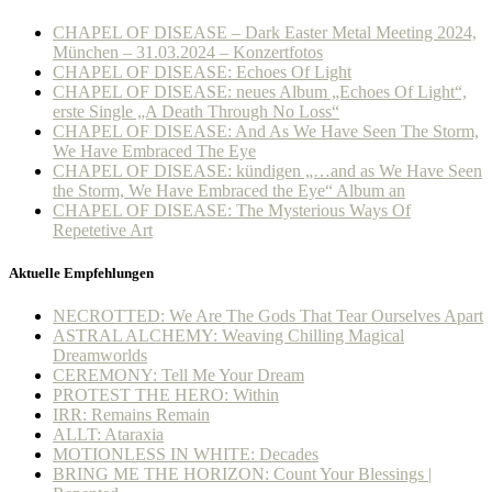
CHAPEL OF DISEASE – Dark Easter Metal Meeting 2024,
München – 31.03.2024 – Konzertfotos
CHAPEL OF DISEASE: Echoes Of Light
CHAPEL OF DISEASE: neues Album „Echoes Of Light“,
erste Single „A Death Through No Loss“
CHAPEL OF DISEASE: And As We Have Seen The Storm,
We Have Embraced The Eye
CHAPEL OF DISEASE: kündigen „…and as We Have Seen
the Storm, We Have Embraced the Eye“ Album an
CHAPEL OF DISEASE: The Mysterious Ways Of
Repetetive Art
Aktuelle Empfehlungen
NECROTTED: We Are The Gods That Tear Ourselves Apart
ASTRAL ALCHEMY: Weaving Chilling Magical
Dreamworlds
CEREMONY: Tell Me Your Dream
PROTEST THE HERO: Within
IRR: Remains Remain
ALLT: Ataraxia
MOTIONLESS IN WHITE: Decades
BRING ME THE HORIZON: Count Your Blessings |