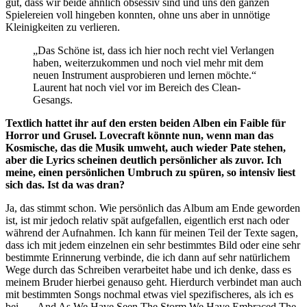
gut, dass wir beide ähnlich obsessiv sind und uns den ganzen
Spielereien voll hingeben konnten, ohne uns aber in unnötige
Kleinigkeiten zu verlieren.
„Das Schöne ist, dass ich hier noch recht viel Verlangen
haben, weiterzukommen und noch viel mehr mit dem
neuen Instrument ausprobieren und lernen möchte.“
Laurent hat noch viel vor im Bereich des Clean-
Gesangs.
Textlich hattet ihr auf den ersten beiden Alben ein Faible für
Horror und Grusel. Lovecraft könnte nun, wenn man das
Kosmische, das die Musik umweht, auch wieder Pate stehen,
aber die Lyrics scheinen deutlich persönlicher als zuvor. Ich
meine, einen persönlichen Umbruch zu spüren, so intensiv liest
sich das. Ist da was dran?
Ja, das stimmt schon. Wie persönlich das Album am Ende geworden
ist, ist mir jedoch relativ spät aufgefallen, eigentlich erst nach oder
während der Aufnahmen. Ich kann für meinen Teil der Texte sagen,
dass ich mit jedem einzelnen ein sehr bestimmtes Bild oder eine sehr
bestimmte Erinnerung verbinde, die ich dann auf sehr natürlichem
Wege durch das Schreiben verarbeitet habe und ich denke, dass es
meinem Bruder hierbei genauso geht. Hierdurch verbindet man auch
mit bestimmten Songs nochmal etwas viel spezifischeres, als ich es
bei „…And As We Have Seen The Storm We Have Embraced The