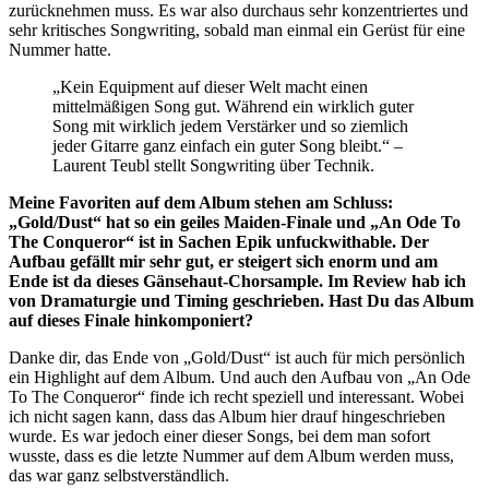
zurücknehmen muss. Es war also durchaus sehr konzentriertes und
sehr kritisches Songwriting, sobald man einmal ein Gerüst für eine
Nummer hatte.
„Kein Equipment auf dieser Welt macht einen
mittelmäßigen Song gut. Während ein wirklich guter
Song mit wirklich jedem Verstärker und so ziemlich
jeder Gitarre ganz einfach ein guter Song bleibt.“ –
Laurent Teubl stellt Songwriting über Technik.
Meine Favoriten auf dem Album stehen am Schluss:
„Gold/Dust“ hat so ein geiles Maiden-Finale und „An Ode To
The Conqueror“ ist in Sachen Epik unfuckwithable. Der
Aufbau gefällt mir sehr gut, er steigert sich enorm und am
Ende ist da dieses Gänsehaut-Chorsample. Im Review hab ich
von Dramaturgie und Timing geschrieben. Hast Du das Album
auf dieses Finale hinkomponiert?
Danke dir, das Ende von „Gold/Dust“ ist auch für mich persönlich
ein Highlight auf dem Album. Und auch den Aufbau von „An Ode
To The Conqueror“ finde ich recht speziell und interessant. Wobei
ich nicht sagen kann, dass das Album hier drauf hingeschrieben
wurde. Es war jedoch einer dieser Songs, bei dem man sofort
wusste, dass es die letzte Nummer auf dem Album werden muss,
das war ganz selbstverständlich.