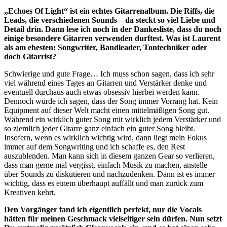
„Echoes Of Light“ ist ein echtes Gitarrenalbum. Die Riffs, die
Leads, die verschiedenen Sounds – da steckt so viel Liebe und
Detail drin. Dann lese ich noch in der Dankesliste, dass du noch
einige besondere Gitarren verwenden durftest. Was ist Laurent
als am ehesten: Songwriter, Bandleader, Tontechniker oder
doch Gitarrist?
Schwierige und gute Frage… Ich muss schon sagen, dass ich sehr
viel während eines Tages an Gitarren und Verstärker denke und
eventuell durchaus auch etwas obsessiv hierbei werden kann.
Dennoch würde ich sagen, dass der Song immer Vorrang hat. Kein
Equipment auf dieser Welt macht einen mittelmäßigen Song gut.
Während ein wirklich guter Song mit wirklich jedem Verstärker und
so ziemlich jeder Gitarre ganz einfach ein guter Song bleibt.
Insofern, wenn es wirklich wichtig wird, dann liegt mein Fokus
immer auf dem Songwriting und ich schaffe es, den Rest
auszublenden. Man kann sich in diesem ganzen Gear so verlieren,
dass man gerne mal vergisst, einfach Musik zu machen, anstelle
über Sounds zu diskutieren und nachzudenken. Dann ist es immer
wichtig, dass es einem überhaupt auffällt und man zurück zum
Kreativen kehrt.
Den Vorgänger fand ich eigentlich perfekt, nur die Vocals
hätten für meinen Geschmack vielseitiger sein dürfen. Nun setzt