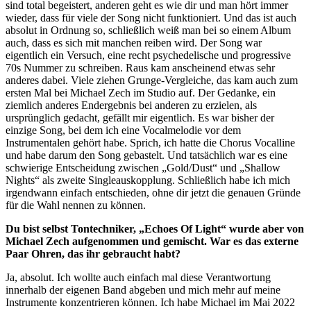
sind total begeistert, anderen geht es wie dir und man hört immer
wieder, dass für viele der Song nicht funktioniert. Und das ist auch
absolut in Ordnung so, schließlich weiß man bei so einem Album
auch, dass es sich mit manchen reiben wird. Der Song war
eigentlich ein Versuch, eine recht psychedelische und progressive
70s Nummer zu schreiben. Raus kam anscheinend etwas sehr
anderes dabei. Viele ziehen Grunge-Vergleiche, das kam auch zum
ersten Mal bei Michael Zech im Studio auf. Der Gedanke, ein
ziemlich anderes Endergebnis bei anderen zu erzielen, als
ursprünglich gedacht, gefällt mir eigentlich. Es war bisher der
einzige Song, bei dem ich eine Vocalmelodie vor dem
Instrumentalen gehört habe. Sprich, ich hatte die Chorus Vocalline
und habe darum den Song gebastelt. Und tatsächlich war es eine
schwierige Entscheidung zwischen „Gold/Dust“ und „Shallow
Nights“ als zweite Singleauskopplung. Schließlich habe ich mich
irgendwann einfach entschieden, ohne dir jetzt die genauen Gründe
für die Wahl nennen zu können.
Du bist selbst Tontechniker, „Echoes Of Light“ wurde aber von
Michael Zech aufgenommen und gemischt. War es das externe
Paar Ohren, das ihr gebraucht habt?
Ja, absolut. Ich wollte auch einfach mal diese Verantwortung
innerhalb der eigenen Band abgeben und mich mehr auf meine
Instrumente konzentrieren können. Ich habe Michael im Mai 2022