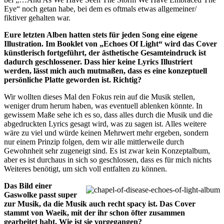
Eye“ noch getan habe, bei dem es oftmals etwas allgemeiner/
fiktiver gehalten war.
Eure letzten Alben hatten stets für jeden Song eine eigene
Illustration. Im Booklet von „Echoes Of Light“ wird das Cover
künstlerisch fortgeführt, der ästhetische Gesamteindruck ist
dadurch geschlossener. Dass hier keine Lyrics Illustriert
werden, lässt mich auch mutmaßen, dass es eine konzeptuell
persönliche Platte geworden ist. Richtig?
Wir wollten dieses Mal den Fokus rein auf die Musik stellen,
weniger drum herum haben, was eventuell ablenken könnte. In
gewissem Maße sehe ich es so, dass alles durch die Musik und die
abgedruckten Lyrics gesagt wird, was zu sagen ist. Alles weitere
wäre zu viel und würde keinen Mehrwert mehr ergeben, sondern
nur einem Prinzip folgen, dem wir alle mittlerweile durch
Gewohnheit sehr zugeneigt sind. Es ist zwar kein Konzeptalbum,
aber es ist durchaus in sich so geschlossen, dass es für mich nichts
Weiteres benötigt, um sich voll entfalten zu können.
Das Bild einer
Gaswolke passt super
zur Musik, da die Musik auch recht spacy ist. Das Cover
stammt von Waeik, mit der ihr schon öfter zusammen
gearbeitet habt. Wie ist sie vorgegangen?