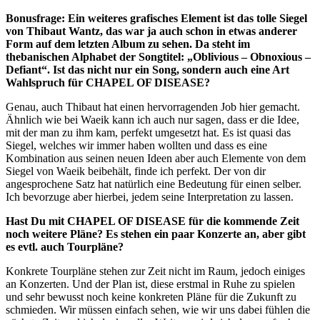
Bonusfrage: Ein weiteres grafisches Element ist das tolle Siegel
von Thibaut Wantz, das war ja auch schon in etwas anderer
Form auf dem letzten Album zu sehen. Da steht im
thebanischen Alphabet der Songtitel: „Oblivious – Obnoxious –
Defiant“. Ist das nicht nur ein Song, sondern auch eine Art
Wahlspruch für CHAPEL OF DISEASE?
Genau, auch Thibaut hat einen hervorragenden Job hier gemacht.
Ähnlich wie bei Waeik kann ich auch nur sagen, dass er die Idee,
mit der man zu ihm kam, perfekt umgesetzt hat. Es ist quasi das
Siegel, welches wir immer haben wollten und dass es eine
Kombination aus seinen neuen Ideen aber auch Elemente von dem
Siegel von Waeik beibehält, finde ich perfekt. Der von dir
angesprochene Satz hat natürlich eine Bedeutung für einen selber.
Ich bevorzuge aber hierbei, jedem seine Interpretation zu lassen.
Hast Du mit CHAPEL OF DISEASE für die kommende Zeit
noch weitere Pläne? Es stehen ein paar Konzerte an, aber gibt
es evtl. auch Tourpläne?
Konkrete Tourpläne stehen zur Zeit nicht im Raum, jedoch einiges
an Konzerten. Und der Plan ist, diese erstmal in Ruhe zu spielen
und sehr bewusst noch keine konkreten Pläne für die Zukunft zu
schmieden. Wir müssen einfach sehen, wie wir uns dabei fühlen die