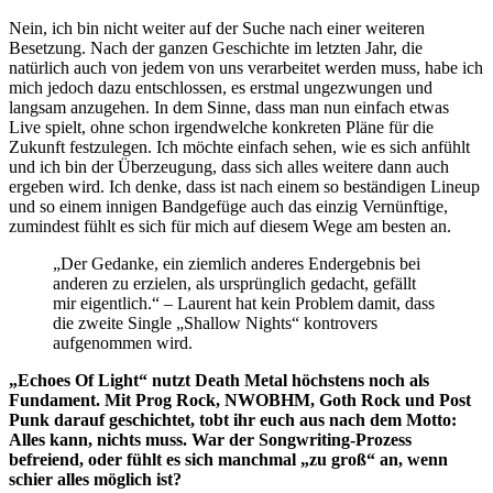
Nein, ich bin nicht weiter auf der Suche nach einer weiteren
Besetzung. Nach der ganzen Geschichte im letzten Jahr, die
natürlich auch von jedem von uns verarbeitet werden muss, habe ich
mich jedoch dazu entschlossen, es erstmal ungezwungen und
langsam anzugehen. In dem Sinne, dass man nun einfach etwas
Live spielt, ohne schon irgendwelche konkreten Pläne für die
Zukunft festzulegen. Ich möchte einfach sehen, wie es sich anfühlt
und ich bin der Überzeugung, dass sich alles weitere dann auch
ergeben wird. Ich denke, dass ist nach einem so beständigen Lineup
und so einem innigen Bandgefüge auch das einzig Vernünftige,
zumindest fühlt es sich für mich auf diesem Wege am besten an.
„Der Gedanke, ein ziemlich anderes Endergebnis bei
anderen zu erzielen, als ursprünglich gedacht, gefällt
mir eigentlich.“ – Laurent hat kein Problem damit, dass
die zweite Single „Shallow Nights“ kontrovers
aufgenommen wird.
„Echoes Of Light“ nutzt Death Metal höchstens noch als
Fundament. Mit Prog Rock, NWOBHM, Goth Rock und Post
Punk darauf geschichtet, tobt ihr euch aus nach dem Motto:
Alles kann, nichts muss. War der Songwriting-Prozess
befreiend, oder fühlt es sich manchmal „zu groß“ an, wenn
schier alles möglich ist?