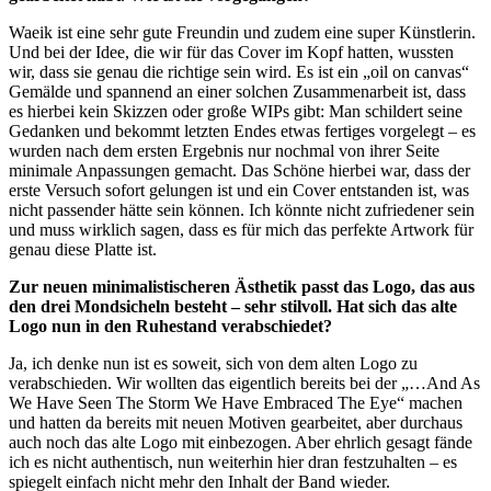
Waeik ist eine sehr gute Freundin und zudem eine super Künstlerin.
Und bei der Idee, die wir für das Cover im Kopf hatten, wussten
wir, dass sie genau die richtige sein wird. Es ist ein „oil on canvas“
Gemälde und spannend an einer solchen Zusammenarbeit ist, dass
es hierbei kein Skizzen oder große WIPs gibt: Man schildert seine
Gedanken und bekommt letzten Endes etwas fertiges vorgelegt – es
wurden nach dem ersten Ergebnis nur nochmal von ihrer Seite
minimale Anpassungen gemacht. Das Schöne hierbei war, dass der
erste Versuch sofort gelungen ist und ein Cover entstanden ist, was
nicht passender hätte sein können. Ich könnte nicht zufriedener sein
und muss wirklich sagen, dass es für mich das perfekte Artwork für
genau diese Platte ist.
Zur neuen minimalistischeren Ästhetik passt das Logo, das aus
den drei Mondsicheln besteht – sehr stilvoll. Hat sich das alte
Logo nun in den Ruhestand verabschiedet?
Ja, ich denke nun ist es soweit, sich von dem alten Logo zu
verabschieden. Wir wollten das eigentlich bereits bei der „…And As
We Have Seen The Storm We Have Embraced The Eye“ machen
und hatten da bereits mit neuen Motiven gearbeitet, aber durchaus
auch noch das alte Logo mit einbezogen. Aber ehrlich gesagt fände
ich es nicht authentisch, nun weiterhin hier dran festzuhalten – es
spiegelt einfach nicht mehr den Inhalt der Band wieder.