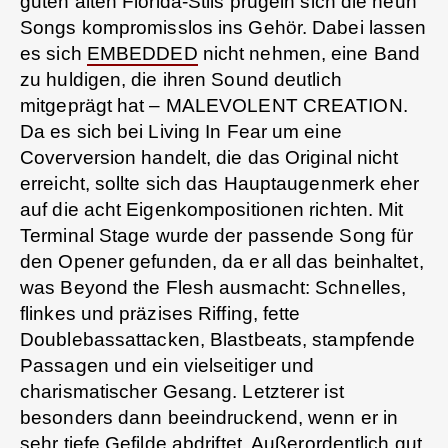
guten alten Florida-Stils prügeln sich die neun
Songs kompromisslos ins Gehör. Dabei lassen
es sich
EMBEDDED
nicht nehmen, eine Band
zu huldigen, die ihren Sound deutlich
mitgeprägt hat – MALEVOLENT CREATION.
Da es sich bei Living In Fear um eine
Coverversion handelt, die das Original nicht
erreicht, sollte sich das Hauptaugenmerk eher
auf die acht Eigenkompositionen richten. Mit
Terminal Stage wurde der passende Song für
den Opener gefunden, da er all das beinhaltet,
was Beyond the Flesh ausmacht: Schnelles,
flinkes und präzises Riffing, fette
Doublebassattacken, Blastbeats, stampfende
Passagen und ein vielseitiger und
charismatischer Gesang. Letzterer ist
besonders dann beeindruckend, wenn er in
sehr tiefe Gefilde abdriftet. Außerordentlich gut