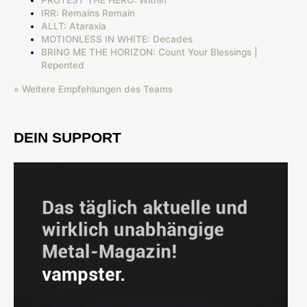
IRR: Remains Remain
ALLT: Ataraxia
MOTIONLESS IN WHITE: Decades
BRING ME THE HORIZON: Count Your Blessings |
Repented
» Weitere Empfehlungen des Teams
DEIN SUPPORT