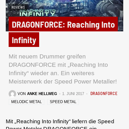
REVIEWS
DRAGONFORCE: Reaching Into
Infinity
Mit neuem Drummer greifen
DRAGONFORCE mit „Reaching Into
Infinity“ wieder an. Ein weiteres
Meisterwerk der Speed Power Metaller!
DRAGONFORCE
VON
ANKE HELLWEG
1. JUNI 2017
MELODIC METAL
SPEED METAL
Mit „Reaching Into Infinity“ liefern die Speed
Power Metaler
DRAGONFORCE
ein