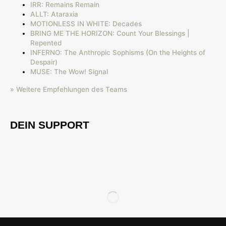
IRR: Remains Remain
ALLT: Ataraxia
MOTIONLESS IN WHITE: Decades
BRING ME THE HORIZON: Count Your Blessings |
Repented
INFERNO: The Anthropic Sophisms (On the Heights of
Despair)
MUSE: The Wow! Signal
» Weitere Empfehlungen des Teams
DEIN SUPPORT