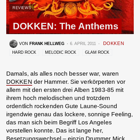
REVIEWS
DOKKEN: The Anthems
DOKKEN
VON
FRANK HELLWEG
6. APRIL 2011
HARD ROCK
MELODIC ROCK
GLAM ROCK
Damals, als alles noch besser war, waren
DOKKEN
der Hammer. Sie verkörperten vor
allem mit den ersten drei Alben 1983-85 mit
ihrem hoch melodischen und trotzdem
ordentlich rockenden Gute Laune-Sound
irgendwie genau das lockere, sonnige Feeling,
das man sich beim Begriff Los Angeles
vorstellen konnte. Das ist lange her,
Besetzungswechsel – einzig Drummer Mick