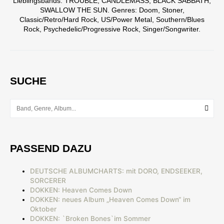
Lieblingsbands: TROUBLE, CANDLEMASS, BLACK SABBATH,
SWALLOW THE SUN. Genres: Doom, Stoner,
Classic/Retro/Hard Rock, US/Power Metal, Southern/Blues
Rock, Psychedelic/Progressive Rock, Singer/Songwriter.
SUCHE
PASSEND DAZU
DEUTSCHE ALBUMCHARTS: mit DORO, ENDSEEKER,
SORCERER
DOKKEN: Heaven Comes Down
DOKKEN: neues Album „Heaven Comes Down“ im
Oktober
DOKKEN: `Broken Bones`im Sommer