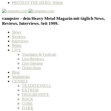
PROTEST THE HERO: Within
vampster - dein Heavy Metal Magazin mit täglich News,
Reviews, Interviews. Seit 1999.
News
Reviews
Interviews
Bilder
LIVE
Tourdaten & Festivals
Live-Reviews
Live-Streams
Ticket-Shop
Blog
Multimedia
GENRES
TRADITIONELL
EXTREM
PROGRESSIVE
ROCK
CORE
DARK