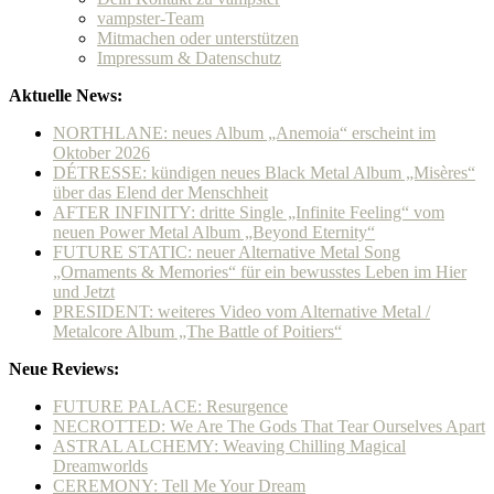
vampster-Team
Mitmachen oder unterstützen
Impressum & Datenschutz
Aktuelle News:
NORTHLANE: neues Album „Anemoia“ erscheint im
Oktober 2026
DÉTRESSE: kündigen neues Black Metal Album „Misères“
über das Elend der Menschheit
AFTER INFINITY: dritte Single „Infinite Feeling“ vom
neuen Power Metal Album „Beyond Eternity“
FUTURE STATIC: neuer Alternative Metal Song
„Ornaments & Memories“ für ein bewusstes Leben im Hier
und Jetzt
PRESIDENT: weiteres Video vom Alternative Metal /
Metalcore Album „The Battle of Poitiers“
Neue Reviews:
FUTURE PALACE: Resurgence
NECROTTED: We Are The Gods That Tear Ourselves Apart
ASTRAL ALCHEMY: Weaving Chilling Magical
Dreamworlds
CEREMONY: Tell Me Your Dream