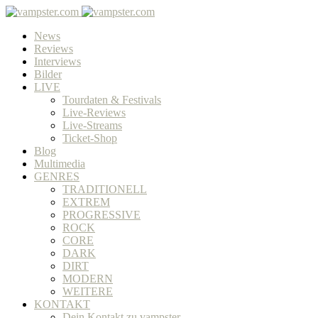
News
Reviews
Interviews
Bilder
LIVE
Tourdaten & Festivals
Live-Reviews
Live-Streams
Ticket-Shop
Blog
Multimedia
GENRES
TRADITIONELL
EXTREM
PROGRESSIVE
ROCK
CORE
DARK
DIRT
MODERN
WEITERE
KONTAKT
Dein Kontakt zu vampster