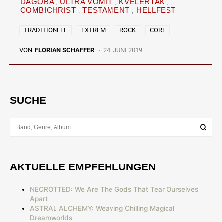
DAGOBA
ULTRA VOMIT
KVELERTAK
COMBICHRIST
TESTAMENT
HELLFEST
TRADITIONELL
EXTREM
ROCK
CORE
VON
FLORIAN SCHAFFER
24. JUNI 2019
SUCHE
AKTUELLE EMPFEHLUNGEN
NECROTTED: We Are The Gods That Tear Ourselves
Apart
ASTRAL ALCHEMY: Weaving Chilling Magical
Dreamworlds