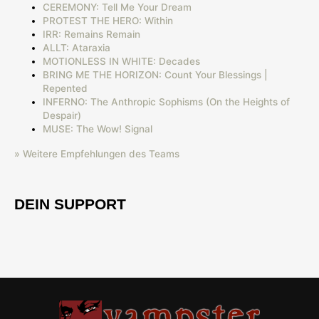
CEREMONY: Tell Me Your Dream
PROTEST THE HERO: Within
IRR: Remains Remain
ALLT: Ataraxia
MOTIONLESS IN WHITE: Decades
BRING ME THE HORIZON: Count Your Blessings |
Repented
INFERNO: The Anthropic Sophisms (On the Heights of
Despair)
MUSE: The Wow! Signal
» Weitere Empfehlungen des Teams
DEIN SUPPORT