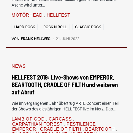
Asche wird unter…
MOTÖRHEAD
HELLFEST
HARD ROCK
ROCK N ROLL
CLASSIC ROCK
VON
FRANK HELLWEG
21. JUNI 2022
NEWS
HELLFEST 2019: Live-Shows von EMPEROR,
BEARTOOTH, CRADLE OF FILTH und weiteren
auf Abruf
Wie im vergangenen Jahr übertrug ARTE Concert einen Teil
der Shows des diesjährigen HELLFEST live im Netz. Das…
LAMB OF GOD
CARCASS
CARPATHIAN FOREST
PESTILENCE
EMPEROR
CRADLE OF FILTH
BEARTOOTH