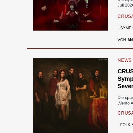
Juli 202
CRUSA
SYMPH
VON
AN
NEWS
CRUS
Symph
Seve
Die spa
„Vento 
CRUSA
FOLK 