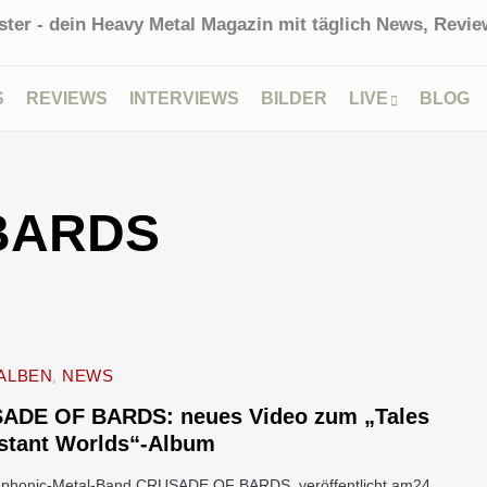
ter - dein Heavy Metal Magazin mit täglich News, Review
S
REVIEWS
INTERVIEWS
BILDER
LIVE
BLOG
BARDS
ALBEN
NEWS
ADE OF BARDS: neues Video zum „Tales
istant Worlds“-Album
phonic-Metal-Band CRUSADE OF BARDS veröffentlicht am24.