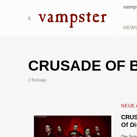
vamps
NEW
CRUSADE OF 
2 Beiträge
NEUE 
CRUS
Of D
Die Sym