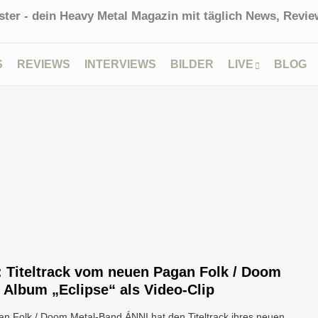
ter - dein Heavy Metal Magazin mit täglich News, Review
S
REVIEWS
INTERVIEWS
BILDER
LIVE
BLOG
 Titeltrack vom neuen Pagan Folk / Doom
 Album „Eclipse“ als Video-Clip
an Folk / Doom Metal-Band ÁNNI hat den Titeltrack ihres neuen