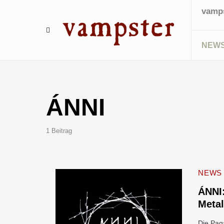
vamps
NEW
ÁNNI
1 Beitrag
NEWS
ÁNNI:
Metal
Die Pag