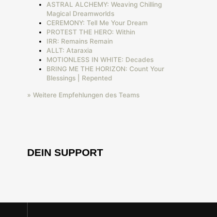
ASTRAL ALCHEMY: Weaving Chilling
Magical Dreamworlds
CEREMONY: Tell Me Your Dream
PROTEST THE HERO: Within
IRR: Remains Remain
ALLT: Ataraxia
MOTIONLESS IN WHITE: Decades
BRING ME THE HORIZON: Count Your
Blessings | Repented
» Weitere Empfehlungen des Teams
DEIN SUPPORT