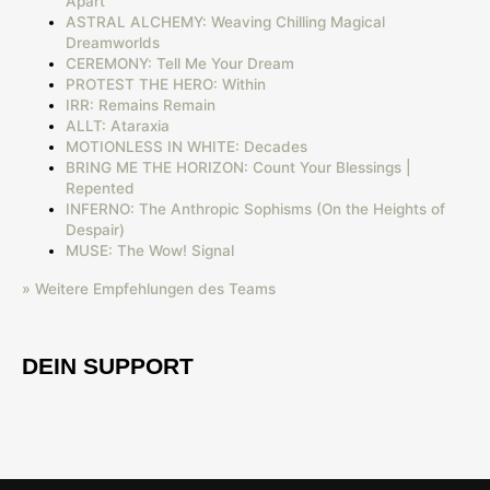
Apart
ASTRAL ALCHEMY: Weaving Chilling Magical
Dreamworlds
CEREMONY: Tell Me Your Dream
PROTEST THE HERO: Within
IRR: Remains Remain
ALLT: Ataraxia
MOTIONLESS IN WHITE: Decades
BRING ME THE HORIZON: Count Your Blessings |
Repented
INFERNO: The Anthropic Sophisms (On the Heights of
Despair)
MUSE: The Wow! Signal
» Weitere Empfehlungen des Teams
DEIN SUPPORT