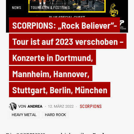
NEWS
TOURDATEN & FESTIVALS
SCORPIONS: „Rock Believer“-
Tour ist auf 2023 verschoben –
Konzerte in Dortmund,
Mannheim, Hannover,
Stuttgart, Berlin, München
SCORPIONS
VON
ANDREA
12. MÄRZ 2022
HEAVY METAL
HARD ROCK