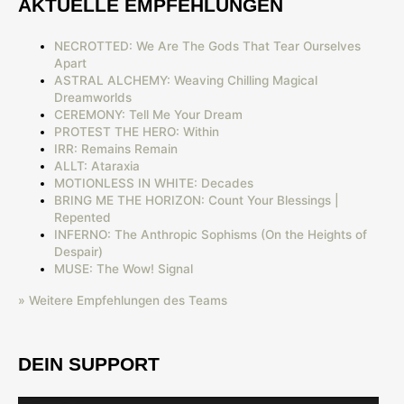
AKTUELLE EMPFEHLUNGEN
NECROTTED: We Are The Gods That Tear Ourselves
Apart
ASTRAL ALCHEMY: Weaving Chilling Magical
Dreamworlds
CEREMONY: Tell Me Your Dream
PROTEST THE HERO: Within
IRR: Remains Remain
ALLT: Ataraxia
MOTIONLESS IN WHITE: Decades
BRING ME THE HORIZON: Count Your Blessings |
Repented
INFERNO: The Anthropic Sophisms (On the Heights of
Despair)
MUSE: The Wow! Signal
» Weitere Empfehlungen des Teams
DEIN SUPPORT