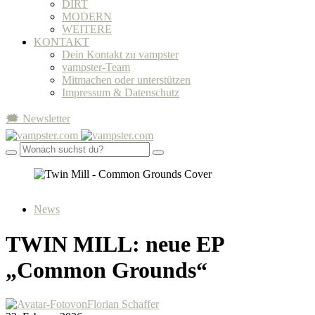
DIRT
MODERN
WEITERE
KONTAKT
Dein Kontakt zu vampster
vampster-Team
Mitmachen oder unterstützen
Impressum & Datenschutz
🗯 Newsletter
News
TWIN MILL: neue EP
„Common Grounds“
von
Florian Schaffer