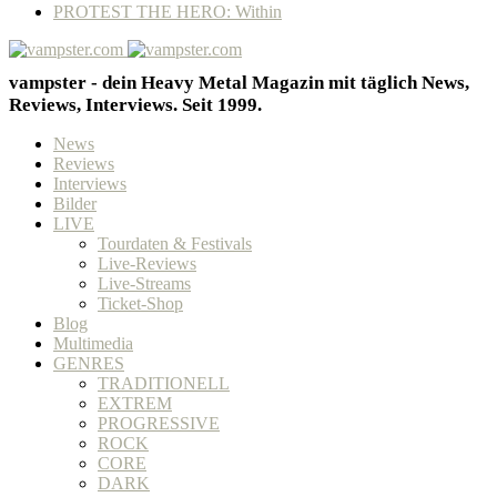
PROTEST THE HERO: Within
vampster - dein Heavy Metal Magazin mit täglich News,
Reviews, Interviews. Seit 1999.
News
Reviews
Interviews
Bilder
LIVE
Tourdaten & Festivals
Live-Reviews
Live-Streams
Ticket-Shop
Blog
Multimedia
GENRES
TRADITIONELL
EXTREM
PROGRESSIVE
ROCK
CORE
DARK