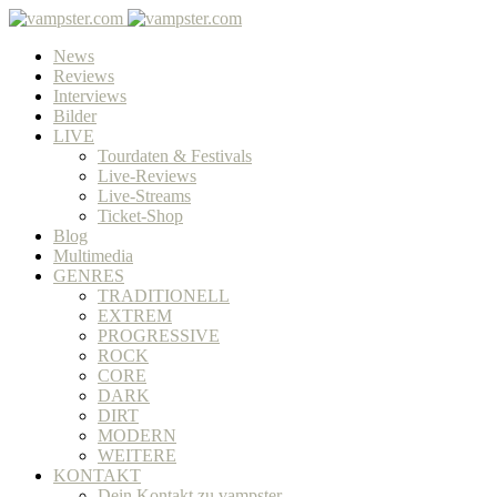
News
Reviews
Interviews
Bilder
LIVE
Tourdaten & Festivals
Live-Reviews
Live-Streams
Ticket-Shop
Blog
Multimedia
GENRES
TRADITIONELL
EXTREM
PROGRESSIVE
ROCK
CORE
DARK
DIRT
MODERN
WEITERE
KONTAKT
Dein Kontakt zu vampster