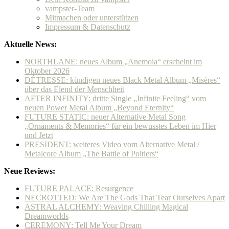
vampster-Team
Mitmachen oder unterstützen
Impressum & Datenschutz
Aktuelle News:
NORTHLANE: neues Album „Anemoia“ erscheint im
Oktober 2026
DÉTRESSE: kündigen neues Black Metal Album „Misères“
über das Elend der Menschheit
AFTER INFINITY: dritte Single „Infinite Feeling“ vom
neuen Power Metal Album „Beyond Eternity“
FUTURE STATIC: neuer Alternative Metal Song
„Ornaments & Memories“ für ein bewusstes Leben im Hier
und Jetzt
PRESIDENT: weiteres Video vom Alternative Metal /
Metalcore Album „The Battle of Poitiers“
Neue Reviews:
FUTURE PALACE: Resurgence
NECROTTED: We Are The Gods That Tear Ourselves Apart
ASTRAL ALCHEMY: Weaving Chilling Magical
Dreamworlds
CEREMONY: Tell Me Your Dream