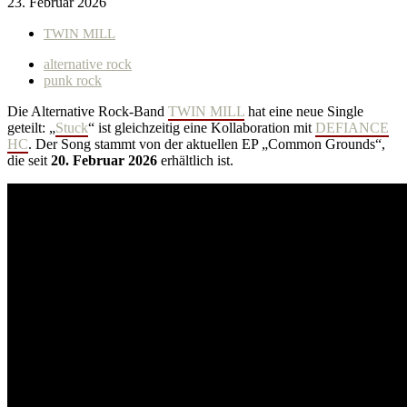
23. Februar 2026
TWIN MILL
alternative rock
punk rock
Die Alternative Rock-Band
TWIN MILL
hat eine neue Single
geteilt: „
Stuck
“ ist gleichzeitig eine Kollaboration mit
DEFIANCE
HC
. Der Song stammt von der aktuellen EP „Common Grounds“,
die seit
20. Februar 2026
erhältlich ist.