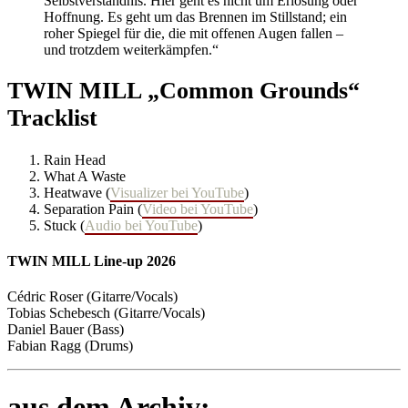
Selbstverständnis. Hier geht es nicht um Erlösung oder
Hoffnung. Es geht um das Brennen im Stillstand; ein
roher Spiegel für die, die mit offenen Augen fallen –
und trotzdem weiterkämpfen.“
TWIN MILL „Common Grounds“
Tracklist
Rain Head
What A Waste
Heatwave (
Visualizer bei YouTube
)
Separation Pain (
Video bei YouTube
)
Stuck (
Audio bei YouTube
)
TWIN MILL Line-up 2026
Cédric Roser (Gitarre/Vocals)
Tobias Schebesch (Gitarre/Vocals)
Daniel Bauer (Bass)
Fabian Ragg (Drums)
aus dem Archiv: