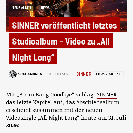
NEUE ALBEN
NEWS
SINNER veröffentlicht letztes
Studioalbum – Video zu „All
Night Long“
SINNER
HEAVY METAL
VON
ANDREA
31. JULI 2026
Mit „Boom Bang Goodbye“ schlägt
SINNER
das letzte Kapitel auf, das Abschiedsalbum
erscheint zusammen mit der neuen
Videosingle „All Night Long“ heute am
31. Juli
2026: