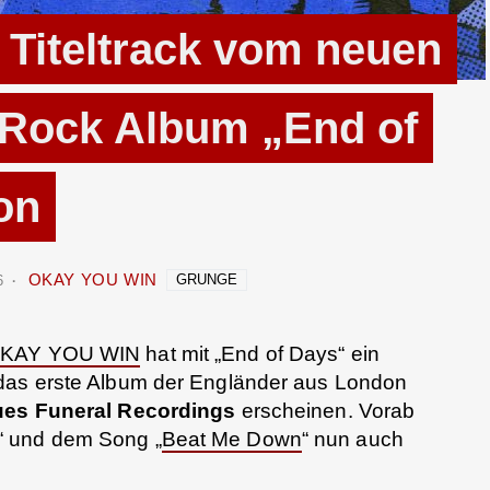
Titeltrack vom neuen
 Rock Album „End of
on
OKAY YOU WIN
GRUNGE
6
KAY YOU WIN
hat mit „End of Days“ ein
 das erste Album der Engländer aus London
ues Funeral Recordings
erscheinen. Vorab
“ und dem Song „
Beat Me Down
“ nun auch