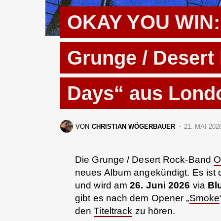
OKAY YOU WIN: 
Grunge / Desert
Days“ aus Lond
VON
CHRISTIAN WÖGERBAUER
21. MAI 202
Die Grunge / Desert Rock-Band
O
neues Album angekündigt. Es ist
und wird am
26. Juni 2026
via
Bl
gibt es nach dem Opener „
Smoke
den
Titeltrack
zu hören.