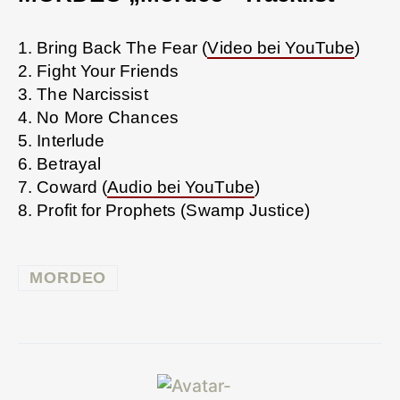
1. Bring Back The Fear (
Video bei YouTube
)
2. Fight Your Friends
3. The Narcissist
4. No More Chances
5. Interlude
6. Betrayal
7. Coward (
Audio bei YouTube
)
8. Profit for Prophets (Swamp Justice)
MORDEO