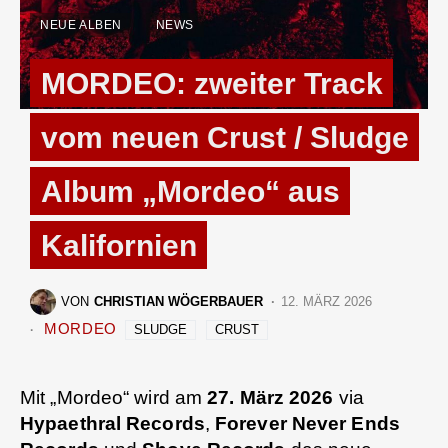
NEUE ALBEN
NEWS
MORDEO: zweiter Track
vom neuen Crust / Sludge
Album „Mordeo“ aus
Kalifornien
VON
CHRISTIAN WÖGERBAUER
12. MÄRZ 2026
MORDEO
SLUDGE
CRUST
Mit „Mordeo“ wird am
27. März 2026
via
Hypaethral Records
,
Forever Never Ends