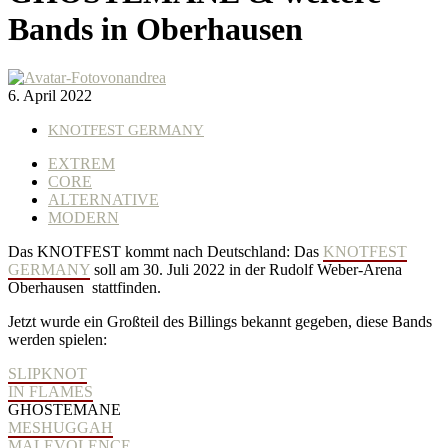
Bands in Oberhausen
von
andrea
6. April 2022
KNOTFEST GERMANY
EXTREM
CORE
ALTERNATIVE
MODERN
Das KNOTFEST kommt nach Deutschland: Das
KNOTFEST
GERMANY
soll am 30. Juli 2022 in der Rudolf Weber-Arena
Oberhausen stattfinden.
Jetzt wurde ein Großteil des Billings bekannt gegeben, diese Bands
werden spielen:
SLIPKNOT
IN FLAMES
GHOSTEMANE
MESHUGGAH
MALEVOLENCE