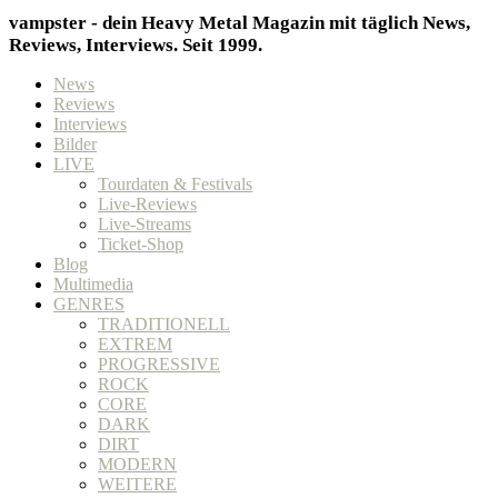
vampster - dein Heavy Metal Magazin mit täglich News,
Reviews, Interviews. Seit 1999.
News
Reviews
Interviews
Bilder
LIVE
Tourdaten & Festivals
Live-Reviews
Live-Streams
Ticket-Shop
Blog
Multimedia
GENRES
TRADITIONELL
EXTREM
PROGRESSIVE
ROCK
CORE
DARK
DIRT
MODERN
WEITERE