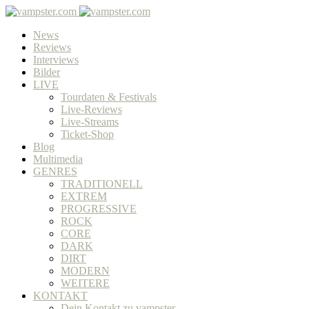
News
Reviews
Interviews
Bilder
LIVE
Tourdaten & Festivals
Live-Reviews
Live-Streams
Ticket-Shop
Blog
Multimedia
GENRES
TRADITIONELL
EXTREM
PROGRESSIVE
ROCK
CORE
DARK
DIRT
MODERN
WEITERE
KONTAKT
Dein Kontakt zu vampster