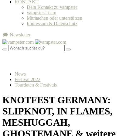
KONTAKT
Dein Kontakt zu vampster
vampster-Team
Mitmachen oder unterstützen
Impressum & Datenschutz
🗯 Newsletter
News
Festival 2022
Tourdaten & Festivals
KNOTFEST GERMANY:
SLIPKNOT, IN FLAMES,
MESHUGGAH,
GHOSTEMANE & weitere