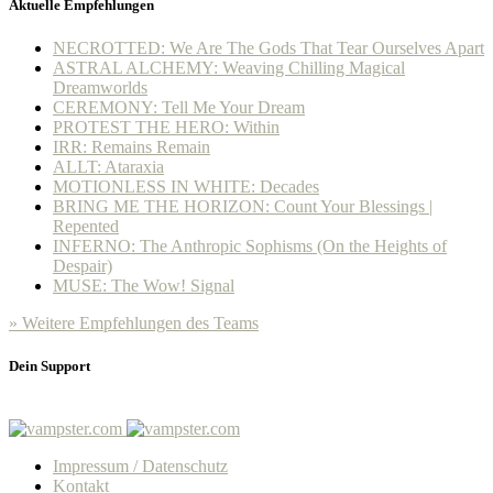
Aktuelle Empfehlungen
NECROTTED: We Are The Gods That Tear Ourselves Apart
ASTRAL ALCHEMY: Weaving Chilling Magical
Dreamworlds
CEREMONY: Tell Me Your Dream
PROTEST THE HERO: Within
IRR: Remains Remain
ALLT: Ataraxia
MOTIONLESS IN WHITE: Decades
BRING ME THE HORIZON: Count Your Blessings |
Repented
INFERNO: The Anthropic Sophisms (On the Heights of
Despair)
MUSE: The Wow! Signal
» Weitere Empfehlungen des Teams
Dein Support
Impressum / Datenschutz
Kontakt