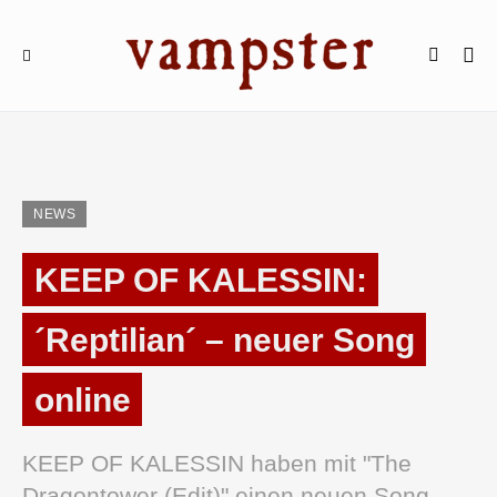
NEWS
KEEP OF KALESSIN:
´Reptilian´ – neuer Song
online
KEEP OF KALESSIN haben mit "The
Dragontower (Edit)" einen neuen Song