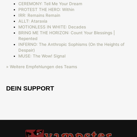
CEREMONY: Tell Me Your Dream
PROTEST THE HERO: Within
IRR: Remains Remain
ALLT: Ataraxia
MOTIONLESS IN WHITE: Decades
BRING ME THE HORIZON: Count Your Blessings |
Repented
INFERNO: The Anthropic Sophisms (On the Heights of
Despair)
MUSE: The Wow! Signal
» Weitere Empfehlungen des Teams
DEIN SUPPORT