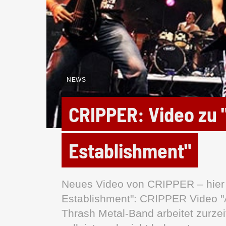
NEWS
CRIPPER: Video zu 
Establishment"
Neues Video von CRIPPER – hier 
Establishment": CRIPPER Video "A
Thrash Metal-Band arbeitet zurze