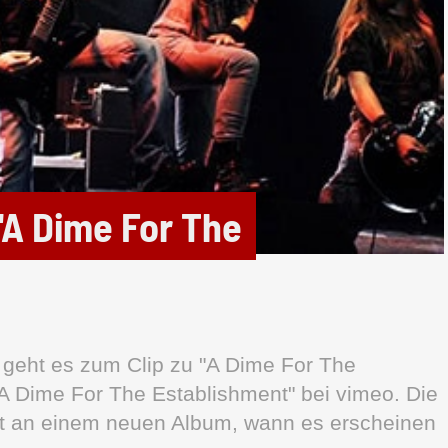
"A Dime For The
geht es zum Clip zu "A Dime For The
 Dime For The Establishment" bei vimeo. Die
it an einem neuen Album, wann es erscheinen