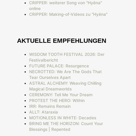
CRIPPER: weiterer Song von "Hyëna"
online
CRIPPER: Making-of-Videos zu "Hyëna"
AKTUELLE EMPFEHLUNGEN
WISDOM TOOTH FESTIVAL 2026: Der
Festivalbericht
FUTURE PALACE: Resurgence
NECROTTED: We Are The Gods That
Tear Ourselves Apart
ASTRAL ALCHEMY: Weaving Chilling
Magical Dreamworlds
CEREMONY: Tell Me Your Dream
PROTEST THE HERO: Within
IRR: Remains Remain
ALLT: Ataraxia
MOTIONLESS IN WHITE: Decades
BRING ME THE HORIZON: Count Your
Blessings | Repented