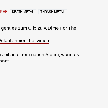
PPER
DEATH METAL
THRASH METAL
r geht es zum Clip zu A Dime For The
stablishment bei vimeo
.
urzeit an einem neuen Album, wann es
annt.