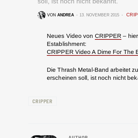
soll, ist noch nicht bekannt.
CRI
VON
ANDREA
13. NOVEMBER 2015
Neues Video von
CRIPPER
– hie
Establishment:
CRIPPER Video A Dime For The E
Die Thrash Metal-Band arbeitet z
erscheinen soll, ist noch nicht bek
CRIPPER
AUTHOR