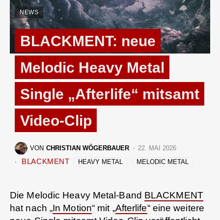
NEWS
BLACKMENT: neue
Melodic Heavy Metal
Single „Afterlife“ mitsamt
Video-Clip
VON
CHRISTIAN WÖGERBAUER
22. MAI 2026
BLACKMENT
HEAVY METAL
MELODIC METAL
Die Melodic Heavy Metal-Band
BLACKMENT
hat nach „
In Motion
“ mit „
Afterlife
“ eine weitere