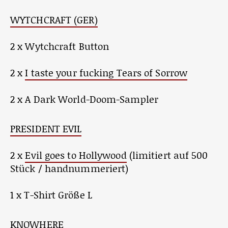
WYTCHCRAFT (GER)
2 x Wytchcraft Button
2 x
I taste your fucking Tears of Sorrow
2 x A Dark World-Doom-Sampler
PRESIDENT EVIL
2 x
Evil goes to Hollywood
(limitiert auf 500
Stück / handnummeriert)
1 x T-Shirt Größe L
KNOWHERE