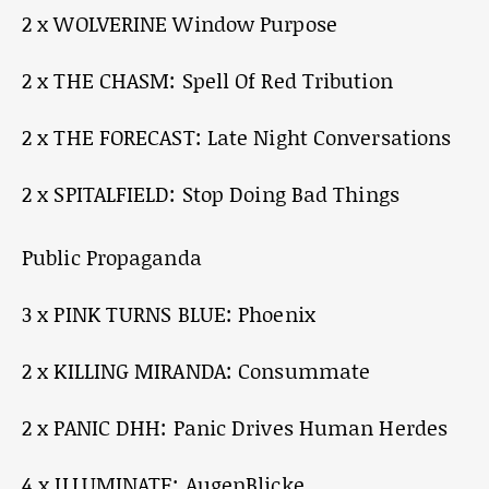
2 x WOLVERINE Window Purpose
2 x THE CHASM: Spell Of Red Tribution
2 x THE FORECAST: Late Night Conversations
2 x SPITALFIELD: Stop Doing Bad Things
Public Propaganda
3 x PINK TURNS BLUE: Phoenix
2 x KILLING MIRANDA: Consummate
2 x PANIC DHH: Panic Drives Human Herdes
4 x ILLUMINATE: AugenBlicke