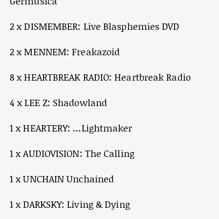
Germusica
2 x DISMEMBER: Live Blasphemies DVD
2 x MENNEM: Freakazoid
8 x HEARTBREAK RADIO: Heartbreak Radio
4 x LEE Z: Shadowland
1 x HEARTERY: …Lightmaker
1 x AUDIOVISION: The Calling
1 x UNCHAIN Unchained
1 x DARKSKY: Living & Dying