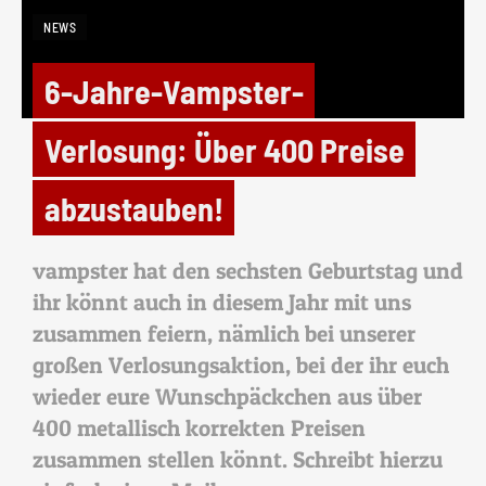
NEWS
6-Jahre-Vampster-
Verlosung: Über 400 Preise
abzustauben!
vampster hat den sechsten Geburtstag und
ihr könnt auch in diesem Jahr mit uns
zusammen feiern, nämlich bei unserer
großen Verlosungsaktion, bei der ihr euch
wieder eure Wunschpäckchen aus über
400 metallisch korrekten Preisen
zusammen stellen könnt. Schreibt hierzu