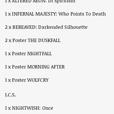
1 x ALTERED AEON: Di Spiritism
1 x INFERNAL MAJESTY: Who Points To Death
2 x BEREAVED: Darkended Silhouette
2 x Poster THE DUSKFALL
1 x Poster NIGHTFALL
1 x Poster MORNING AFTER
1 x Poster WOLFCRY
I.C.S.
1 x NIGHTWISH: Once