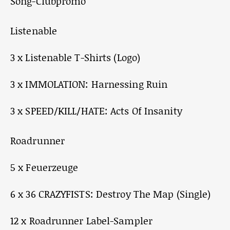
Song-Clubpromo
Listenable
3 x Listenable T-Shirts (Logo)
3 x IMMOLATION: Harnessing Ruin
3 x SPEED/KILL/HATE: Acts Of Insanity
Roadrunner
5 x Feuerzeuge
6 x 36 CRAZYFISTS: Destroy The Map (Single)
12 x Roadrunner Label-Sampler