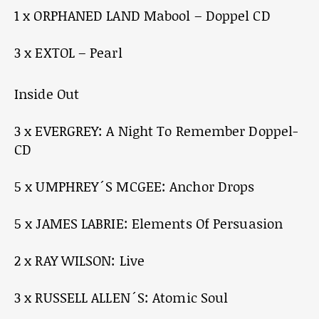
1 x ORPHANED LAND Mabool – Doppel CD
3 x EXTOL – Pearl
Inside Out
3 x EVERGREY: A Night To Remember Doppel-
CD
5 x UMPHREY´S MCGEE: Anchor Drops
5 x JAMES LABRIE: Elements Of Persuasion
2 x RAY WILSON: Live
3 x RUSSELL ALLEN´S: Atomic Soul