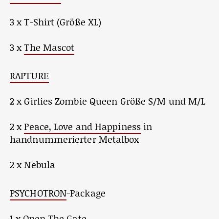
3 x T-Shirt (Größe XL)
3 x
The Mascot
RAPTURE
2 x Girlies Zombie Queen Größe S/M und M/L
2 x
Peace, Love and Happiness
in
handnummerierter Metalbox
2 x Nebula
PSYCHOTRON
-Package
1 x Open The Gate