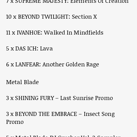
7 x SUPREME MAJESTY: Elements Of Creation
10 x BEYOND TWILIGHT: Section X
11 x IVANHOE: Walked In Mindfields
5 x DAS ICH: Lava
6 x LANFEAR: Another Golden Rage
Metal Blade
3 x SHINING FURY – Last Sunrise Promo
3 x BEYOND THE EMBRACE – Insect Song
Promo