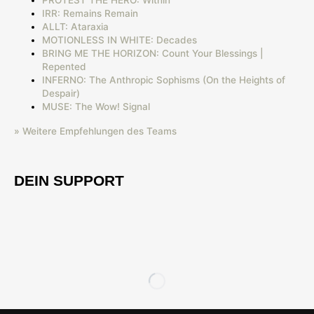
IRR: Remains Remain
ALLT: Ataraxia
MOTIONLESS IN WHITE: Decades
BRING ME THE HORIZON: Count Your Blessings |
Repented
INFERNO: The Anthropic Sophisms (On the Heights of
Despair)
MUSE: The Wow! Signal
» Weitere Empfehlungen des Teams
DEIN SUPPORT