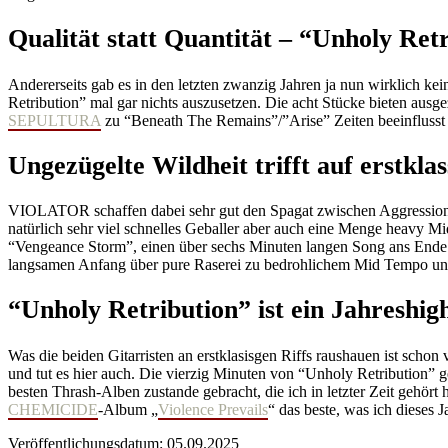
Qualität statt Quantität – “Unholy Re
Andererseits gab es in den letzten zwanzig Jahren ja nun wirklich ke
Retribution” mal gar nichts auszusetzen. Die acht Stücke bieten aus
SEPULTURA
zu “Beneath The Remains”/”Arise” Zeiten beeinflusst 
Ungezügelte Wildheit trifft auf erstkl
VIOLATOR schaffen dabei sehr gut den Spagat zwischen Aggression un
natürlich sehr viel schnelles Geballer aber auch eine Menge heavy 
“Vengeance Storm”, einen über sechs Minuten langen Song ans Ende
langsamen Anfang über pure Raserei zu bedrohlichem Mid Tempo un
“Unholy Retribution” ist ein Jahreshig
Was die beiden Gitarristen an erstklasisgen Riffs raushauen ist schon
und tut es hier auch. Die vierzig Minuten von “Unholy Retribution
besten Thrash-Alben zustande gebracht, die ich in letzter Zeit gehö
CHEMICIDE
-Album „
Violence Prevails
“ das beste, was ich dieses 
Veröffentlichungsdatum: 05.09.2025