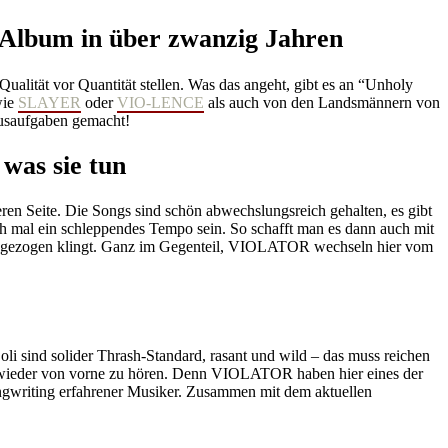
R-Album in über zwanzig Jahren
ualität vor Quantität stellen. Was das angeht, gibt es an “Unholy
wie
SLAYER
oder
VIO-LENCE
als auch von den Landsmännern von
ausaufgaben gemacht!
was sie tun
en Seite. Die Songs sind schön abwechslungsreich gehalten, es gibt
h mal ein schleppendes Tempo sein. So schafft man es dann auch mit
ge gezogen klingt. Ganz im Gegenteil, VIOLATOR wechseln hier vom
Soli sind solider Thrash-Standard, rasant und wild – das muss reichen
kt wieder von vorne zu hören. Denn VIOLATOR haben hier eines der
ongwriting erfahrener Musiker. Zusammen mit dem aktuellen