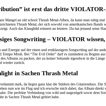
tribution” ist erst das dritte VIOLATO
inen Mangel an old school Thrash Metal-Alben, da kann man ruhig mal Q
gezeichneten Thrash Metal, der sich sowohl von amerikanischen Bands 
zeigt. Auch das Klangbild erinnert an letztere. Da hat jemand seine H
assiges Songwriting – VIOLATOR wissen, 
d Energie auf der einen und erstklassigem Songwriting auf der ander
Mid Tempo Mosh. Bei “The Evil Order” darf es zumindest zu Beginn auc
 des Albums zu packen, der zu keiner Sekunde irgendwie in die Län
d wieder zurück.
hlight in Sachen Thrash Metal
 verdammt stark, da liegen ganz klar die Stärken des Gitarrenduos. Die 
” gehen rum wie im Flug und ich erwische mich dabei, das Album dire
rt habe. Die perfekte Verbindung von wild und ungezügelt sowie dem S
Jahr in Sachen Thrash Metal gehört habe.