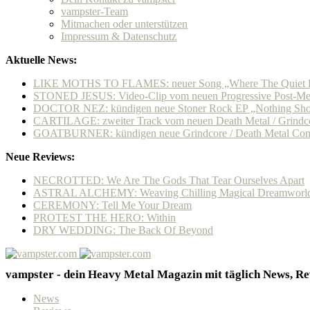
vampster-Team
Mitmachen oder unterstützen
Impressum & Datenschutz
Aktuelle News:
LIKE MOTHS TO FLAMES: neuer Song „Where The Quiet 
STONED JESUS: Video-Clip vom neuen Progressive Post-Me
DOCTOR NEZ: kündigen neue Stoner Rock EP „Nothing Short
CARTILAGE: zweiter Track vom neuen Death Metal / Grindco
GOATBURNER: kündigen neue Grindcore / Death Metal Com
Neue Reviews:
NECROTTED: We Are The Gods That Tear Ourselves Apart
ASTRAL ALCHEMY: Weaving Chilling Magical Dreamworl
CEREMONY: Tell Me Your Dream
PROTEST THE HERO: Within
DRY WEDDING: The Back Of Beyond
vampster - dein Heavy Metal Magazin mit täglich News, Rev
News