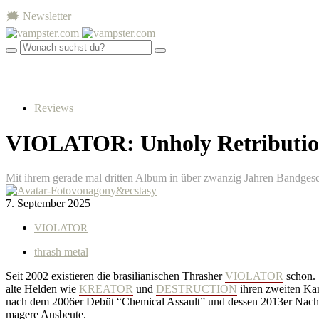
🗯 Newsletter
Reviews
VIOLATOR: Unholy Retributi
Mit ihrem gerade mal dritten Album in über zwanzig Jahren Bandgesc
von
agony&ecstasy
7. September 2025
VIOLATOR
thrash metal
Seit 2002 existieren die brasilianischen Thrasher
VIOLATOR
schon. 
alte Helden wie
KREATOR
und
DESTRUCTION
ihren zweiten Kar
nach dem 2006er Debüt “Chemical Assault” und dessen 2013er Nachfol
magere Ausbeute.