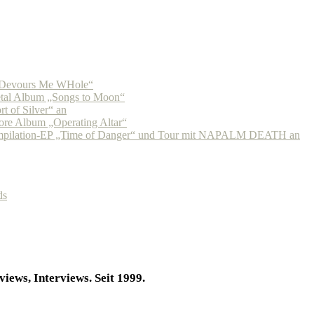
Devours Me WHole“
tal Album „Songs to Moon“
 of Silver“ an
re Album „Operating Altar“
pilation-EP „Time of Danger“ und Tour mit NAPALM DEATH an
ds
iews, Interviews. Seit 1999.