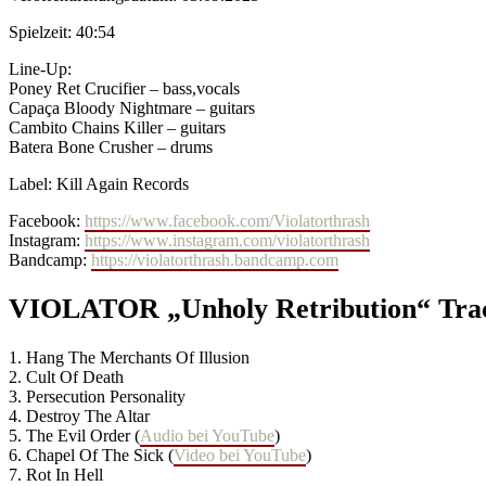
Spielzeit: 40:54
Line-Up:
Poney Ret Crucifier – bass,vocals
Capaça Bloody Nightmare – guitars
Cambito Chains Killer – guitars
Batera Bone Crusher – drums
Label: Kill Again Records
Facebook:
https://www.facebook.com/Violatorthrash
Instagram:
https://www.instagram.com/violatorthrash
Bandcamp:
https://violatorthrash.bandcamp.com
VIOLATOR „Unholy Retribution“ Trac
1. Hang The Merchants Of Illusion
2. Cult Of Death
3. Persecution Personality
4. Destroy The Altar
5. The Evil Order (
Audio bei YouTube
)
6. Chapel Of The Sick (
Video bei YouTube
)
7. Rot In Hell