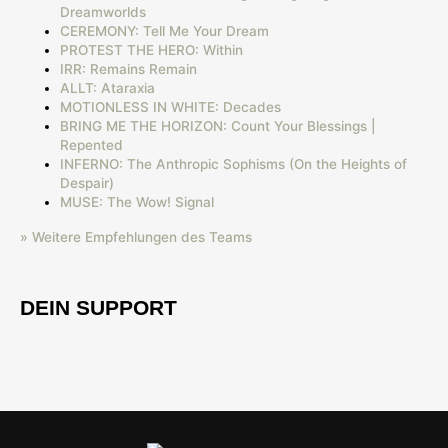
Dreamworlds
CEREMONY: Tell Me Your Dream
PROTEST THE HERO: Within
IRR: Remains Remain
ALLT: Ataraxia
MOTIONLESS IN WHITE: Decades
BRING ME THE HORIZON: Count Your Blessings |
Repented
INFERNO: The Anthropic Sophisms (On the Heights of
Despair)
MUSE: The Wow! Signal
» Weitere Empfehlungen des Teams
DEIN SUPPORT