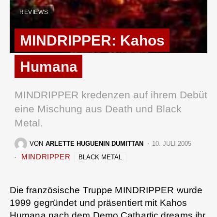
REVIEWS
MINDRIPPER: Kahos
Humana
MINDRIPPER kredenzen auf ihrem Debüt
eine Mischung aus Death und Black
Metal.
VON
ARLETTE HUGUENIN DUMITTAN
10. JULI 2005
MINDRIPPER
BLACK METAL
Die französische Truppe MINDRIPPER wurde
1999 gegründet und präsentiert mit Kahos
Humana nach dem Demo Cathartic dreams ihr