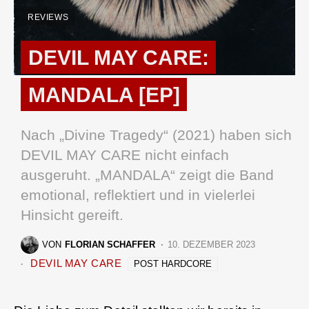
REVIEWS
DEVIL MAY CARE:
MANDALA [EP]
Nach „Divine Tragedy“ (2021) haben sich
DEVIL MAY CARE nicht einfach
ausgeruht. „MANDALA“ zeigt die Band
emotional, reflektiert und in vielerlei
Hinsicht gereift.
VON
FLORIAN SCHAFFER
10. DEZEMBER 2023
DEVIL MAY CARE
POST HARDCORE