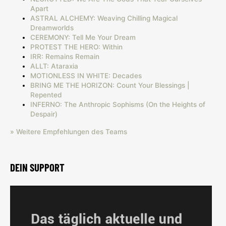
Apart
ASTRAL ALCHEMY: Weaving Chilling Magical
Dreamworlds
CEREMONY: Tell Me Your Dream
PROTEST THE HERO: Within
IRR: Remains Remain
ALLT: Ataraxia
MOTIONLESS IN WHITE: Decades
BRING ME THE HORIZON: Count Your Blessings |
Repented
INFERNO: The Anthropic Sophisms (On the Heights of
Despair)
» Weitere Empfehlungen des Teams
DEIN SUPPORT