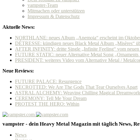
vampster-Team
Mitmachen oder unterstützen
Impressum & Datenschutz
Aktuelle News:
NORTHLANE: neues Album „Anemoia“ erscheint im Oktobe
DÉTRESSE: kündigen neues Black Metal Album „Misères“ übe
AFTER INFINITY: dritte Single „Infinite Feeling“ vom neue
FUTURE STATIC: neuer Alternative Metal Song „Ornaments & 
PRESIDENT: weiteres Video vom Alternative Metal / Metalcore
Neue Reviews:
FUTURE PALACE: Resurgence
NECROTTED: We Are The Gods That Tear Ourselves Apart
ASTRAL ALCHEMY: Weaving Chilling Magical Dreamworl
CEREMONY: Tell Me Your Dream
PROTEST THE HERO: Within
vampster - dein Heavy Metal Magazin mit täglich News, Rev
News