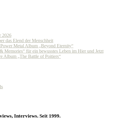
r 2026
r das Elend der Menschheit
n Power Metal Album „Beyond Eternity“
Memories“ für ein bewusstes Leben im Hier und Jetzt
 Album „The Battle of Poitiers“
ds
iews, Interviews. Seit 1999.