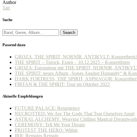
Author
Tati
Suche
Search
Passend dazu
GROZA, THE SPIRIT, NORNÍR, ANTIKVLT: Konzertbericht 
THE SPIRIT – Turock, Essen – 10.12.2025 – Konzertfotos
GROZA: Europatour mit THE SPIRIT, NORNIR, ANTIKVL
THE SPIRIT: neues Album „Songs Against Humanity“ & Konzert
DARK FORTRESS, THE SPIRIT, ASPHAGOR: Konzertbericht 
FIRTAN & THE SPIRIT: Tour im Oktober 2022
Aktuelle Empfehlungen
FUTURE PALACE: Resurgence
NECROTTED: We Are The Gods That Tear Ourselves Apart
ASTRAL ALCHEMY: Weaving Chilling Magical Dreamworl
CEREMONY: Tell Me Your Dream
PROTEST THE HERO: Within
IRR: Remains Remain