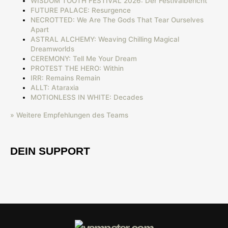
WISDOM TOOTH FESTIVAL 2026: Der Festivalbericht
FUTURE PALACE: Resurgence
NECROTTED: We Are The Gods That Tear Ourselves
Apart
ASTRAL ALCHEMY: Weaving Chilling Magical
Dreamworlds
CEREMONY: Tell Me Your Dream
PROTEST THE HERO: Within
IRR: Remains Remain
ALLT: Ataraxia
MOTIONLESS IN WHITE: Decades
» Weitere Empfehlungen des Teams
DEIN SUPPORT