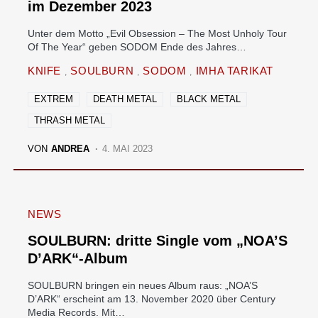
im Dezember 2023
Unter dem Motto „Evil Obsession – The Most Unholy Tour
Of The Year“ geben SODOM Ende des Jahres…
KNIFE
SOULBURN
SODOM
IMHA TARIKAT
EXTREM
DEATH METAL
BLACK METAL
THRASH METAL
VON
ANDREA
4. MAI 2023
NEWS
SOULBURN: dritte Single vom „NOA’S
D’ARK“-Album
SOULBURN bringen ein neues Album raus: „NOA’S
D’ARK“ erscheint am 13. November 2020 über Century
Media Records. Mit…