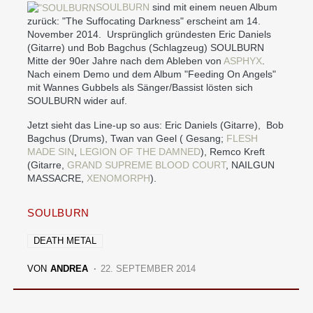
SOULBURN
sind mit einem neuen Album
zurück: "The Suffocating Darkness" erscheint am 14.
November 2014. Ursprünglich gründesten Eric Daniels
(Gitarre) und Bob Bagchus (Schlagzeug) SOULBURN
Mitte der 90er Jahre nach dem Ableben von
ASPHYX
.
Nach einem Demo und dem Album "Feeding On Angels"
mit Wannes Gubbels als Sänger/Bassist lösten sich
SOULBURN wider auf.
Jetzt sieht das Line-up so aus: Eric Daniels (Gitarre), Bob
Bagchus (Drums), Twan van Geel ( Gesang;
FLESH
MADE SIN
,
LEGION OF THE DAMNED
), Remco Kreft
(Gitarre,
GRAND SUPREME BLOOD COURT
, NAILGUN
MASSACRE,
XENOMORPH
).
SOULBURN
DEATH METAL
VON
ANDREA
22. SEPTEMBER 2014