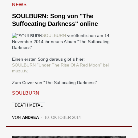
NEWS
SOULBURN: Song von "The
Suffocating Darkness" online
SOULBURN
veröffentlichen am 14.
November 2014 ihr neues Album "The Suffocating
Darkness".
Einen ersten Song daraus gibt´s hier:
SOULBURN "Under The Rise Of A Red Moon" bei
muzu.tv
.
Zum Cover von "The Suffocating Darkness":
SOULBURN
DEATH METAL
VON
ANDREA
10. OKTOBER 2014