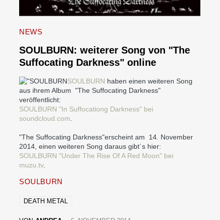
NEWS
SOULBURN: weiterer Song von "The
Suffocating Darkness" online
SOULBURN
haben einen weiteren Song
aus ihrem Album "The Suffocating Darkness"
veröffentlicht:
SOULBURN "In Suffocationg Darkness" bei
soundcloud.com
.
"The Suffocating Darkness"erscheint am 14. November
2014, einen weiteren Song daraus gibt´s hier:
SOULBURN "Under The Rise Of A Red Moon" bei
muzu.tv
.
SOULBURN
DEATH METAL