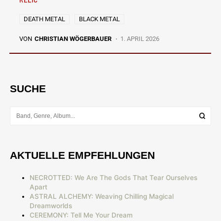
DEATH METAL
BLACK METAL
VON
CHRISTIAN WÖGERBAUER
1. APRIL 2026
SUCHE
AKTUELLE EMPFEHLUNGEN
NECROTTED: We Are The Gods That Tear Ourselves
Apart
ASTRAL ALCHEMY: Weaving Chilling Magical
Dreamworlds
CEREMONY: Tell Me Your Dream