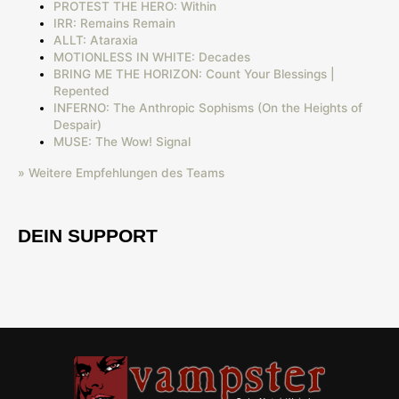
PROTEST THE HERO: Within
IRR: Remains Remain
ALLT: Ataraxia
MOTIONLESS IN WHITE: Decades
BRING ME THE HORIZON: Count Your Blessings |
Repented
INFERNO: The Anthropic Sophisms (On the Heights of
Despair)
MUSE: The Wow! Signal
» Weitere Empfehlungen des Teams
DEIN SUPPORT