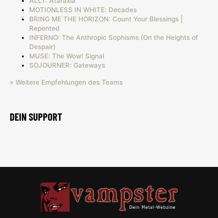
ALLT: Ataraxia
MOTIONLESS IN WHITE: Decades
BRING ME THE HORIZON: Count Your Blessings |
Repented
INFERNO: The Anthropic Sophisms (On the Heights of
Despair)
MUSE: The Wow! Signal
SOJOURNER: Gateways
» Weitere Empfehlungen des Teams
DEIN SUPPORT