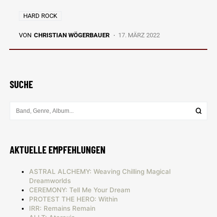
HARD ROCK
VON
CHRISTIAN WÖGERBAUER
17. MÄRZ 2022
SUCHE
AKTUELLE EMPFEHLUNGEN
ASTRAL ALCHEMY: Weaving Chilling Magical
Dreamworlds
CEREMONY: Tell Me Your Dream
PROTEST THE HERO: Within
IRR: Remains Remain