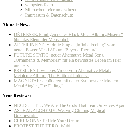
vampster-Team
Mitmachen oder unterstützen
Impressum & Datenschutz
Aktuelle News:
DÉTRESSE: kündigen neues Black Metal Album „Misères“
über das Elend der Menschheit
AFTER INFINITY: dritte Single „Infinite Feeling“ vom
neuen Power Metal Album „Beyond Eternity“
FUTURE STATIC: neuer Alternative Metal Song
„Ornaments & Memories“ für ein bewusstes Leben im Hier
und Jetzt
PRESIDENT: weiteres Video vom Alternative Metal /
Metalcore Album „The Battle of Poitiers“
MAGNETAR: debütieren mit neuer Synthwave / Modern
Metal Single „The Fading“
Neue Reviews:
NECROTTED: We Are The Gods That Tear Ourselves Apart
ASTRAL ALCHEMY: Weaving Chilling Magical
Dreamworlds
CEREMONY: Tell Me Your Dream
PROTEST THE HERO: Within