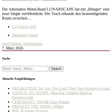
Die Alternative Metal-Band LUNARSCAPE hat mit „Bringer“ eine
neue Single veröffentlicht. Der Track erkunde den beunruhigenden
Raum zwischen…
LUNARSCAPE
alternative metal
von
Christian Wögerbauer
7. März 2026
Suche
Search
Aktuelle Empfehlungen
NECROTTED: We Are The Gods That Tear Ourselves Apart
ASTRAL ALCHEMY: Weaving Chilling Magical
Dreamworlds
CEREMONY: Tell Me Your Dream
PROTEST THE HERO: Within
IRR: Remains Remain