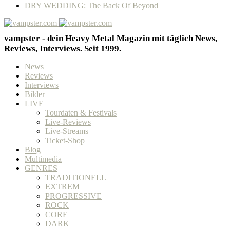
DRY WEDDING: The Back Of Beyond
vampster - dein Heavy Metal Magazin mit täglich News,
Reviews, Interviews. Seit 1999.
News
Reviews
Interviews
Bilder
LIVE
Tourdaten & Festivals
Live-Reviews
Live-Streams
Ticket-Shop
Blog
Multimedia
GENRES
TRADITIONELL
EXTREM
PROGRESSIVE
ROCK
CORE
DARK