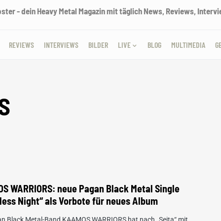
ter - dein Heavy Metal Magazin mit täglich News, Reviews, Intervie
REVIEWS
INTERVIEWS
BILDER
LIVE
BLOG
MULTIMEDIA
G
S
S WARRIORS: neue Pagan Black Metal Single
less Night“ als Vorbote für neues Album
an Black Metal-Band KAAMOS WARRIORS hat nach „Seita“ mit