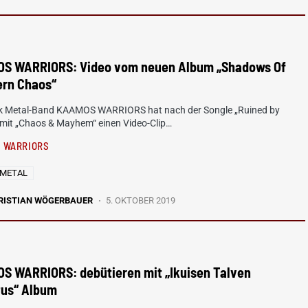
S WARRIORS: Video vom neuen Album „Shadows Of
ern Chaos“
ck Metal-Band KAAMOS WARRIORS hat nach der Songle „Ruined by
 mit „Chaos & Mayhem“ einen Video-Clip…
 WARRIORS
 METAL
RISTIAN WÖGERBAUER
5. OKTOBER 2019
S WARRIORS: debütieren mit „Ikuisen Talven
tus“ Album