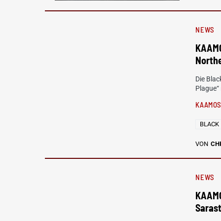
NEWS
KAAMO
North
Die Bla
Plague“
KAAMOS
BLACK
VON
CH
NEWS
KAAMO
Saras