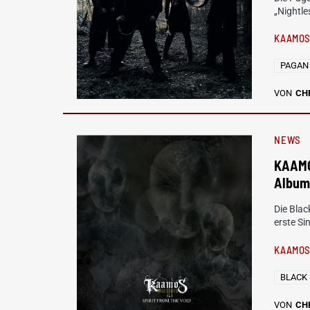
„Nightle
KAAMOS
PAGAN
VON
CH
NEWS
KAAMO
Album 
Die Bla
erste S
KAAMOS
BLACK
VON
CH