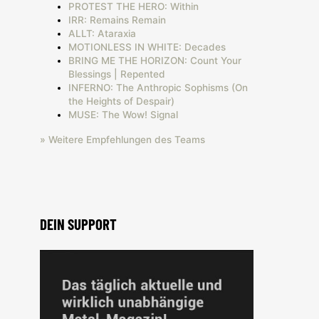
PROTEST THE HERO: Within
IRR: Remains Remain
ALLT: Ataraxia
MOTIONLESS IN WHITE: Decades
BRING ME THE HORIZON: Count Your
Blessings | Repented
INFERNO: The Anthropic Sophisms (On
the Heights of Despair)
MUSE: The Wow! Signal
» Weitere Empfehlungen des Teams
DEIN SUPPORT