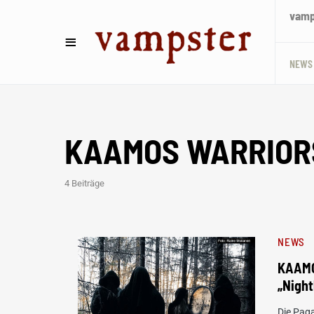
vamps
NEWS
KAAMOS WARRIOR
4 Beiträge
NEWS
KAAMO
„Night
Die Pag