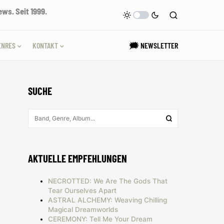
ws. Seit 1999.
ENRES
KONTAKT
🗯 NEWSLETTER
SUCHE
AKTUELLE EMPFEHLUNGEN
NECROTTED: We Are The Gods That
Tear Ourselves Apart
ASTRAL ALCHEMY: Weaving Chilling
Magical Dreamworlds
CEREMONY: Tell Me Your Dream