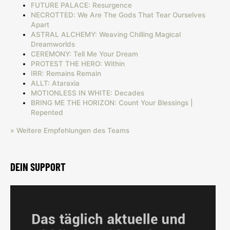
FUTURE PALACE: Resurgence
NECROTTED: We Are The Gods That Tear Ourselves
Apart
ASTRAL ALCHEMY: Weaving Chilling Magical
Dreamworlds
CEREMONY: Tell Me Your Dream
PROTEST THE HERO: Within
IRR: Remains Remain
ALLT: Ataraxia
MOTIONLESS IN WHITE: Decades
BRING ME THE HORIZON: Count Your Blessings |
Repented
» Weitere Empfehlungen des Teams
DEIN SUPPORT