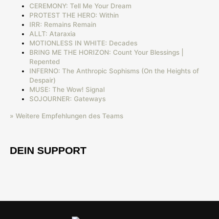
CEREMONY: Tell Me Your Dream
PROTEST THE HERO: Within
IRR: Remains Remain
ALLT: Ataraxia
MOTIONLESS IN WHITE: Decades
BRING ME THE HORIZON: Count Your Blessings |
Repented
INFERNO: The Anthropic Sophisms (On the Heights of
Despair)
MUSE: The Wow! Signal
SOJOURNER: Gateways
» Weitere Empfehlungen des Teams
DEIN SUPPORT