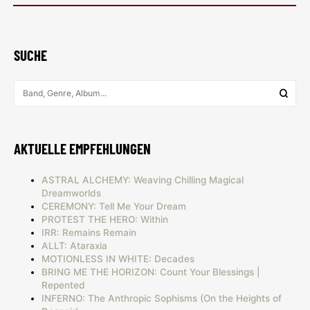
SUCHE
AKTUELLE EMPFEHLUNGEN
ASTRAL ALCHEMY: Weaving Chilling Magical
Dreamworlds
CEREMONY: Tell Me Your Dream
PROTEST THE HERO: Within
IRR: Remains Remain
ALLT: Ataraxia
MOTIONLESS IN WHITE: Decades
BRING ME THE HORIZON: Count Your Blessings |
Repented
INFERNO: The Anthropic Sophisms (On the Heights of