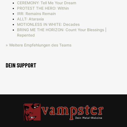
CEREMONY: Tell Me Your Dream
PROTEST THE HERO: Within
IRR: Remains Remain
ALLT: Ataraxia
MOTIONLESS IN WHITE: Decades
BRING ME THE HORIZON: Count Your Blessings |
Repented
» Weitere Empfehlungen des Teams
DEIN SUPPORT