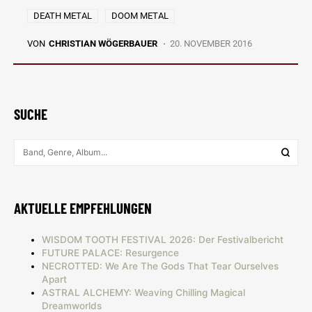
DEATH METAL
DOOM METAL
VON
CHRISTIAN WÖGERBAUER
20. NOVEMBER 2016
SUCHE
AKTUELLE EMPFEHLUNGEN
WISDOM TOOTH FESTIVAL 2026: Der Festivalbericht
FUTURE PALACE: Resurgence
NECROTTED: We Are The Gods That Tear Ourselves
Apart
ASTRAL ALCHEMY: Weaving Chilling Magical
Dreamworlds