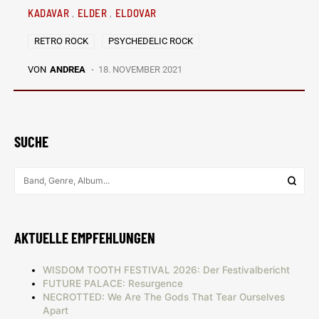
KADAVAR
ELDER
ELDOVAR
RETRO ROCK
PSYCHEDELIC ROCK
VON
ANDREA
18. NOVEMBER 2021
SUCHE
AKTUELLE EMPFEHLUNGEN
WISDOM TOOTH FESTIVAL 2026: Der Festivalbericht
FUTURE PALACE: Resurgence
NECROTTED: We Are The Gods That Tear Ourselves
Apart