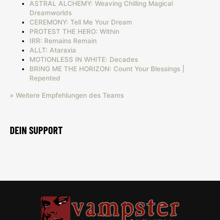
ASTRAL ALCHEMY: Weaving Chilling Magical
Dreamworlds
CEREMONY: Tell Me Your Dream
PROTEST THE HERO: Within
IRR: Remains Remain
ALLT: Ataraxia
MOTIONLESS IN WHITE: Decades
BRING ME THE HORIZON: Count Your Blessings |
Repented
» Weitere Empfehlungen des Teams
DEIN SUPPORT