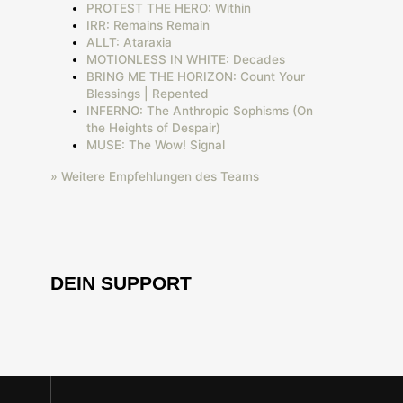
PROTEST THE HERO: Within
IRR: Remains Remain
ALLT: Ataraxia
MOTIONLESS IN WHITE: Decades
BRING ME THE HORIZON: Count Your
Blessings | Repented
INFERNO: The Anthropic Sophisms (On
the Heights of Despair)
MUSE: The Wow! Signal
» Weitere Empfehlungen des Teams
DEIN SUPPORT