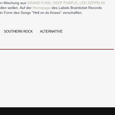
en Mischung aus
GRAND FUNK
,
DEEP PURPLE
,
LED ZEPPELIN
len wollen. Auf der
Homepage
des Labels Brainticket Records
 in Form des Songs "Hell on its Knees" verschaffen.
SOUTHERN ROCK
ALTERNATIVE