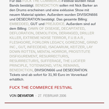
Für das
FUCK THE COMMERCE
-Festival wurden neue
Bands bestätigt.
BENEDICTION
sollen mit Nick Barker an
den Drums erscheinen und eine exklusive Show mit
neuem Material spielen. Außerdem wurden DIVISION666
und DESECRATION bestätigt. Das gesamte Billing:
EMBEDDED
, GUT und
PREJUDICE
. Außerdem sind auf
dem Billing:
DAWN OF DISEASE
,
DECAPITATED
,
DEFLORATION
,
DEMOLITION
,
DERANGED
,
DRILLER
KILLER
,
EXTREME NOISE TERROR
,
F.U.B.A.R.
,
FLESHGORE
,
FORLORN LEGACY
,
GOREZONE
,
GRIND
INC.
,
GUT
,
INFECDEAD
,
ISACAARUM
,
KEITZER
,
LAY
DOWN ROTTEN
,
MENTAL HORROR
,
PROSTITUTE
DISFIGUREMENT
,
RESURRECTURIS
,
RESURRECTURIS
,
SUFFERAGE
,
THE LUCIFER
PRINCIPLE
,
TOTENMOND
,
VITAL REMAINS
,
BENEDICTION
, DIVISION666 und DESECRATION.
Tickets sind ab sofort für 31,90 Euro im Vorverkauf
erhältlich.
FUCK THE COMMERCE FESTIVAL
VON
DEVIATOR
27. FEBRUAR 2006