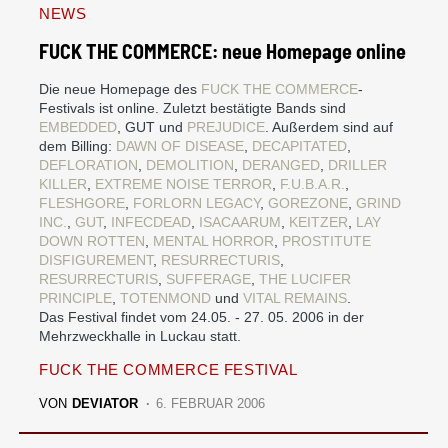
NEWS
FUCK THE COMMERCE: neue Homepage online
Die neue Homepage des
FUCK THE COMMERCE
-
Festivals ist online. Zuletzt bestätigte Bands sind
EMBEDDED
, GUT und
PREJUDICE
. Außerdem sind auf
dem Billing:
DAWN OF DISEASE
,
DECAPITATED
,
DEFLORATION
,
DEMOLITION
,
DERANGED
,
DRILLER
KILLER
,
EXTREME NOISE TERROR
,
F.U.B.A.R.
,
FLESHGORE
,
FORLORN LEGACY
,
GOREZONE
,
GRIND
INC.
,
GUT
,
INFECDEAD
,
ISACAARUM
,
KEITZER
,
LAY
DOWN ROTTEN
,
MENTAL HORROR
,
PROSTITUTE
DISFIGUREMENT
,
RESURRECTURIS
,
RESURRECTURIS
,
SUFFERAGE
,
THE LUCIFER
PRINCIPLE
,
TOTENMOND
und
VITAL REMAINS
.
Das Festival findet vom 24.05. - 27. 05. 2006 in der
Mehrzweckhalle in Luckau statt.
FUCK THE COMMERCE FESTIVAL
VON
DEVIATOR
6. FEBRUAR 2006