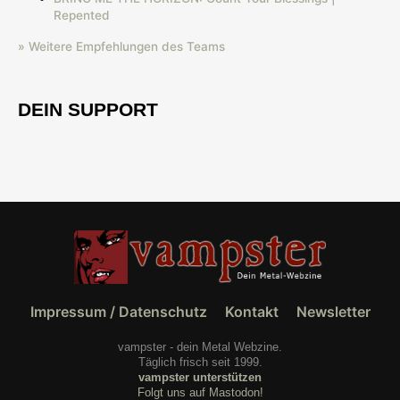
Repented
» Weitere Empfehlungen des Teams
DEIN SUPPORT
Impressum / Datenschutz
Kontakt
Newsletter
vampster - dein Metal Webzine.
Täglich frisch seit 1999.
vampster unterstützen
Folgt uns auf Mastodon!