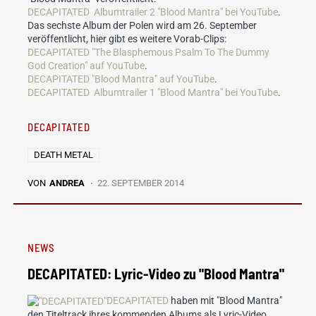
DECAPITATED
Albumtrailer 2 "Blood Mantra" bei YouTube
.
Das sechste Album der Polen wird am 26. September
veröffentlicht, hier gibt es weitere Vorab-Clips:
DECAPITATED "The Blasphemous Psalm To The Dummy
God Creation" auf YouTube
.
DECAPITATED "Blood Mantra" auf YouTube
.
DECAPITATED
Albumtrailer 1 "Blood Mantra" bei YouTube
.
DECAPITATED
DEATH METAL
VON
ANDREA
22. SEPTEMBER 2014
NEWS
DECAPITATED: Lyric-Video zu "Blood Mantra"
DECAPITATED
haben mit "Blood Mantra"
den Titeltrack ihres kommenden Albums als Lyric-Video