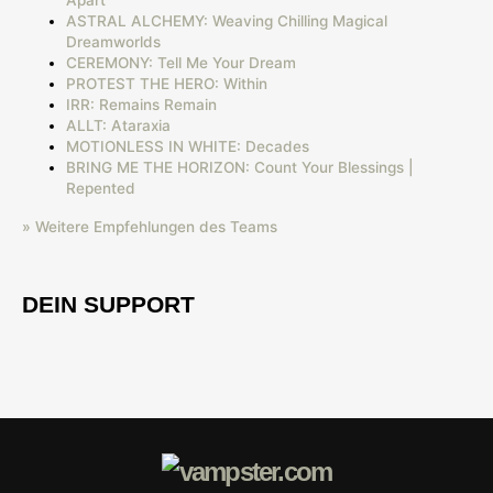
ASTRAL ALCHEMY: Weaving Chilling Magical
Dreamworlds
CEREMONY: Tell Me Your Dream
PROTEST THE HERO: Within
IRR: Remains Remain
ALLT: Ataraxia
MOTIONLESS IN WHITE: Decades
BRING ME THE HORIZON: Count Your Blessings |
Repented
» Weitere Empfehlungen des Teams
DEIN SUPPORT