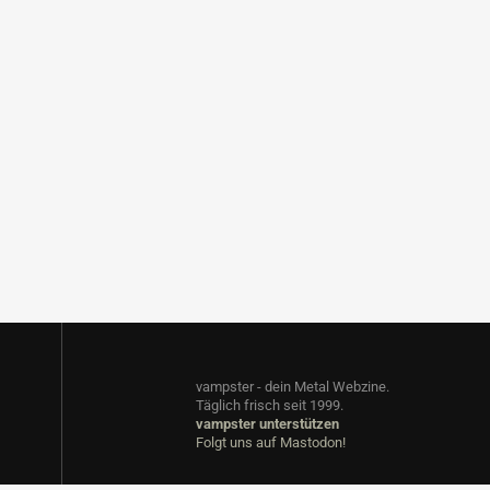
vampster - dein Metal Webzine.
Täglich frisch seit 1999.
vampster unterstützen
Folgt uns auf Mastodon!