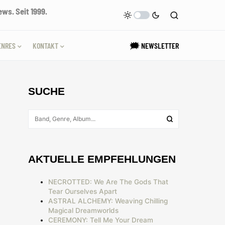
ws. Seit 1999.
ENRES
KONTAKT
🗯 NEWSLETTER
SUCHE
AKTUELLE EMPFEHLUNGEN
NECROTTED: We Are The Gods That
Tear Ourselves Apart
ASTRAL ALCHEMY: Weaving Chilling
Magical Dreamworlds
CEREMONY: Tell Me Your Dream