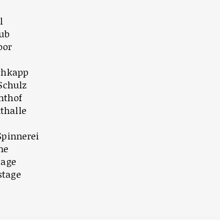
l
lub
oor
schkapp
 Schulz
hthof
thalle
m
Spinnerei
ne
tage
stage