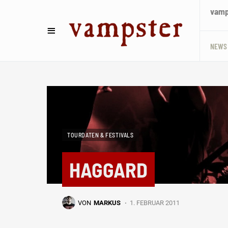
vamps
NEWS
TOURDATEN & FESTIVALS
HAGGARD
VON
MARKUS
1. FEBRUAR 2011