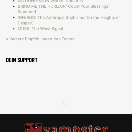
MOTIONLESS IN WHITE: Decades
BRING ME THE HORIZON: Count Your Blessings |
Repented
INFERNO: The Anthropic Sophisms (On the Heights of
Despair)
MUSE: The Wow! Signal
» Weitere Empfehlungen des Teams
DEIN SUPPORT