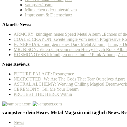
vampster-Team
Mitmachen oder unterstützen
Impressum & Datenschutz
Aktuelle News:
ARMORY: kündigen neues Speed Metal Album „Echoes of the 
COAL & CRAYON: zweite Single vom neuen Progressive Roc
ECNEPHIAS: kündigen neues Dark Metal Album „Liturgia Del
MR. BISON: Video-Clip vom neuen Heavy Psych Rock Album
KOSMONOVSKI: kündigen neues Indie / Punk Album „Zustan
Neue Reviews:
FUTURE PALACE: Resurgence
NECROTTED: We Are The Gods That Tear Ourselves Apart
ASTRAL ALCHEMY: Weaving Chilling Magical Dreamworl
CEREMONY: Tell Me Your Dream
PROTEST THE HERO: Within
vampster - dein Heavy Metal Magazin mit täglich News, Rev
News