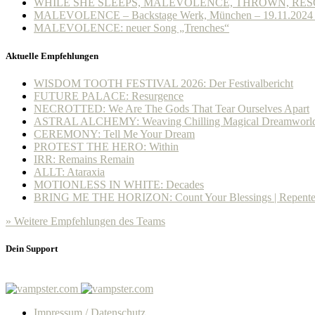
WHILE SHE SLEEPS, MALEVOLENCE, THROWN, RESOLVE: K
MALEVOLENCE – Backstage Werk, München – 19.11.2024 –
MALEVOLENCE: neuer Song „Trenches“
Aktuelle Empfehlungen
WISDOM TOOTH FESTIVAL 2026: Der Festivalbericht
FUTURE PALACE: Resurgence
NECROTTED: We Are The Gods That Tear Ourselves Apart
ASTRAL ALCHEMY: Weaving Chilling Magical Dreamworl
CEREMONY: Tell Me Your Dream
PROTEST THE HERO: Within
IRR: Remains Remain
ALLT: Ataraxia
MOTIONLESS IN WHITE: Decades
BRING ME THE HORIZON: Count Your Blessings | Repent
» Weitere Empfehlungen des Teams
Dein Support
Impressum / Datenschutz