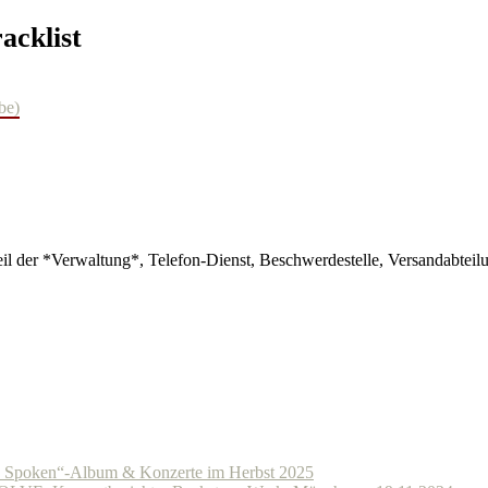
cklist
be)
 der *Verwaltung*, Telefon-Dienst, Beschwerdestelle, Versandabteilun
Spoken“-Album & Konzerte im Herbst 2025