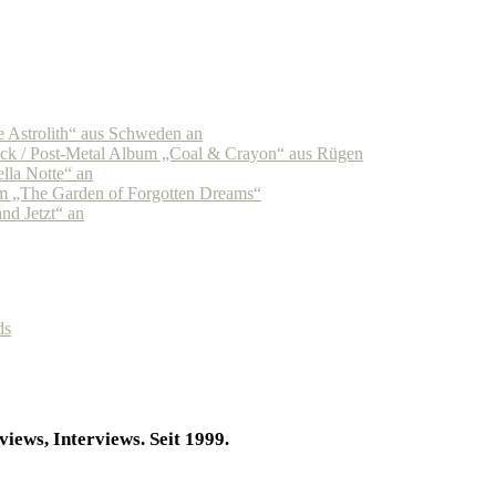
Astrolith“ aus Schweden an
k / Post-Metal Album „Coal & Crayon“ aus Rügen
la Notte“ an
 „The Garden of Forgotten Dreams“
d Jetzt“ an
ds
iews, Interviews. Seit 1999.