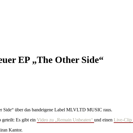
er EP „The Other Side“
her Side“ über das bandeigene Label MLVLTD MUSIC raus.
geteilt: Es gibt ein
Video zu „Remain Unbeaten“
und einen
Live-Clip
iran Kantor.