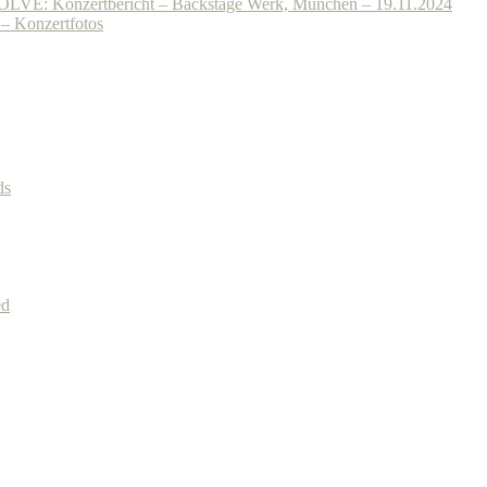
onzertbericht – Backstage Werk, München – 19.11.2024
 Konzertfotos
ds
ed